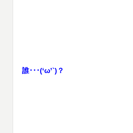
誰･･･(‘ω’`)？