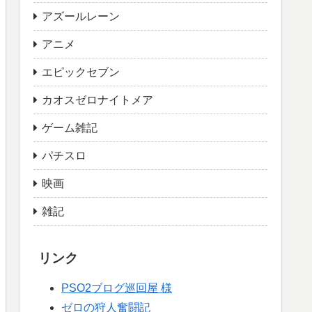
アズールレーン
アニメ
エピックセブン
カオスゼロナイトメア
ゲーム雑記
パチスロ
映画
雑記
リンク
PSO2ブログ巡回屋 様
ゼロの狩人奮闘記