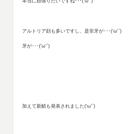
本当に頑張りたいですね･･･(‘ω’`)
アルトリア顔も多いですし、是非牙が･･･(‘ω’`)
牙が･･･(‘ω’`)
加えて新鯖も発表されました(‘ω’`)