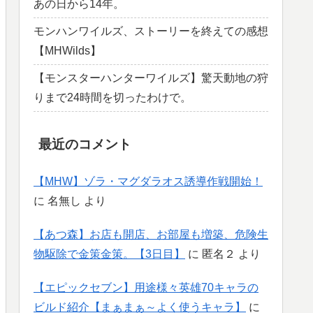
あの日から14年。
モンハンワイルズ、ストーリーを終えての感想
【MHWilds】
【モンスターハンターワイルズ】驚天動地の狩
りまで24時間を切ったわけで。
最近のコメント
【MHW】ゾラ・マグダラオス誘導作戦開始！
に
名無し
より
【あつ森】お店も開店、お部屋も増築、危険生
物駆除で金策金策。【3日目】
に
匿名２
より
【エピックセブン】用途様々英雄70キャラの
ビルド紹介【まぁまぁ～よく使うキャラ】
に