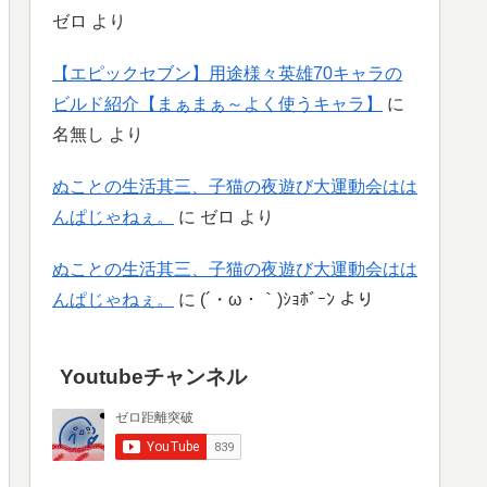
ゼロ
より
【エピックセブン】用途様々英雄70キャラの
ビルド紹介【まぁまぁ～よく使うキャラ】
に
名無し
より
ぬことの生活其三、子猫の夜遊び大運動会はは
んぱじゃねぇ。
に
ゼロ
より
ぬことの生活其三、子猫の夜遊び大運動会はは
んぱじゃねぇ。
に
(´・ω・｀)ｼｮﾎﾞｰﾝ
より
Youtubeチャンネル