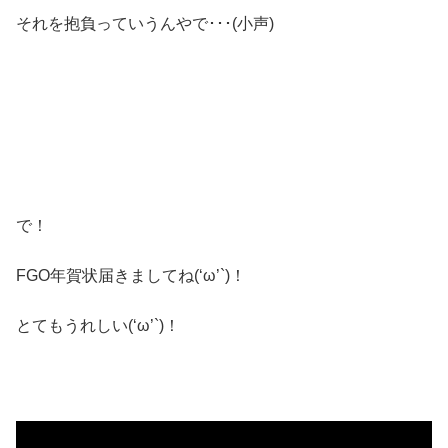
それを抱負っていうんやで･･･(小声)
で！
FGO年賀状届きましてね(‘ω’`)！
とてもうれしい(‘ω’`)！