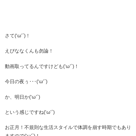
さて(‘ω’`)！
えぴななくんも勿論！
動画取ってるんですけども(‘ω’`)！
今日の夜ぅ･･･(‘ω’`)
か、明日か(‘ω’`)
という感じですね(‘ω’`)
お正月！不規則な生活スタイルで体調を崩す時期でもあり
ますので(‘ω’`)！