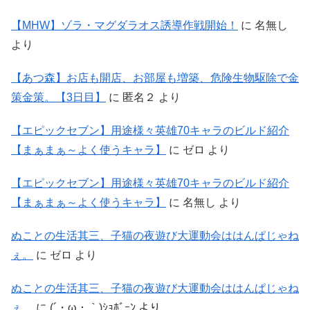
【MHW】ゾラ・マグダラオス誘導作戦開始！
に
名無し
より
【あつ森】お店も開店、お部屋も増築、危険生物駆除で金
策金策。【3日目】
に
匿名２
より
【エピックセブン】用途様々英雄70キャラのビルド紹介
【まぁまぁ～よく使うキャラ】
に
ゼロ
より
【エピックセブン】用途様々英雄70キャラのビルド紹介
【まぁまぁ～よく使うキャラ】
に
名無し
より
ぬことの生活其三、子猫の夜遊び大運動会ははんぱじゃね
ぇ。
に
ゼロ
より
ぬことの生活其三、子猫の夜遊び大運動会ははんぱじゃね
ぇ。
に
(´・ω・｀)ｼｮﾎﾞｰﾝ
より