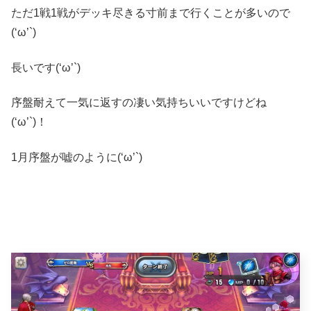
ただ1戦1戦がデッキ尽きる寸前まで行くことが多いので
(‘ω’`)
長いです(‘ω’`)
序盤耐えて一気に返すの凄い気持ちいいですけどね
(‘ω’`)！
1月序盤が嘘のように(‘ω’`)