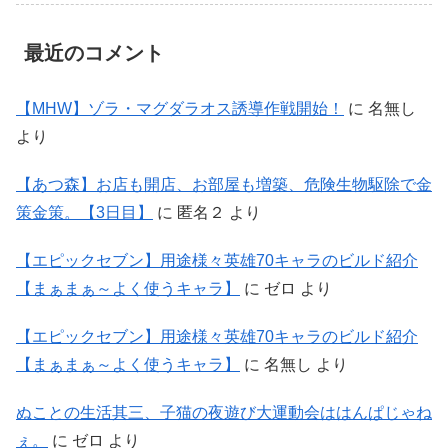
最近のコメント
【MHW】ゾラ・マグダラオス誘導作戦開始！
に
名無し
より
【あつ森】お店も開店、お部屋も増築、危険生物駆除で金
策金策。【3日目】
に
匿名２
より
【エピックセブン】用途様々英雄70キャラのビルド紹介
【まぁまぁ～よく使うキャラ】
に
ゼロ
より
【エピックセブン】用途様々英雄70キャラのビルド紹介
【まぁまぁ～よく使うキャラ】
に
名無し
より
ぬことの生活其三、子猫の夜遊び大運動会ははんぱじゃね
ぇ。
に
ゼロ
より