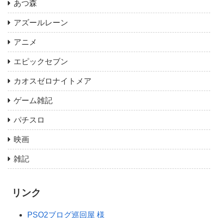
あつ森
アズールレーン
アニメ
エピックセブン
カオスゼロナイトメア
ゲーム雑記
パチスロ
映画
雑記
リンク
PSO2ブログ巡回屋 様