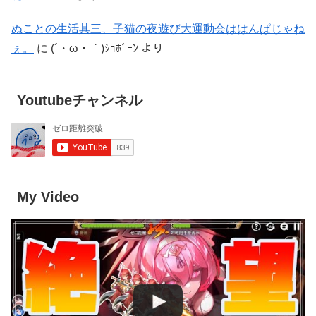
ぬことの生活其三、子猫の夜遊び大運動会ははんぱじゃね
ぇ。
に
(´・ω・｀)ｼｮﾎﾞｰﾝ
より
Youtubeチャンネル
My Video