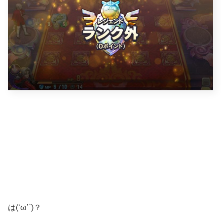
は(‘ω’`)？