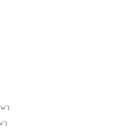
’`)
`)