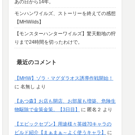
あの日から14年。
モンハンワイルズ、ストーリーを終えての感想
【MHWilds】
【モンスターハンターワイルズ】驚天動地の狩
りまで24時間を切ったわけで。
最近のコメント
【MHW】ゾラ・マグダラオス誘導作戦開始！
に
名無し
より
【あつ森】お店も開店、お部屋も増築、危険生
物駆除で金策金策。【3日目】
に
匿名２
より
【エピックセブン】用途様々英雄70キャラの
ビルド紹介【まぁまぁ～よく使うキャラ】
に