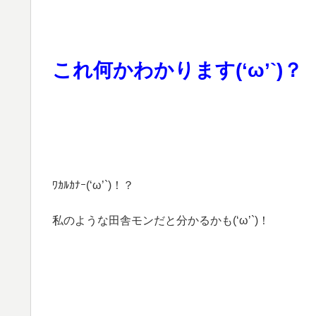
これ何かわかります(‘ω’`)？
ﾜｶﾙｶﾅｰ(‘ω’`)！？
私のような田舎モンだと分かるかも(‘ω’`)！