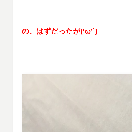
の、はずだったが(‘ω’`)