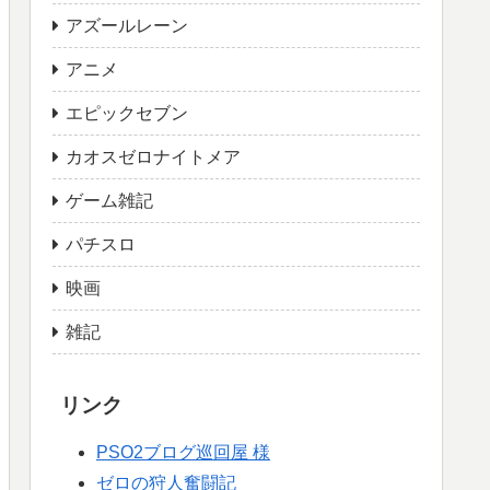
アズールレーン
アニメ
エピックセブン
カオスゼロナイトメア
ゲーム雑記
パチスロ
映画
雑記
リンク
PSO2ブログ巡回屋 様
ゼロの狩人奮闘記