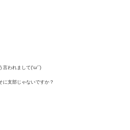
れまして(‘ω’`)
そに支部じゃないですか？