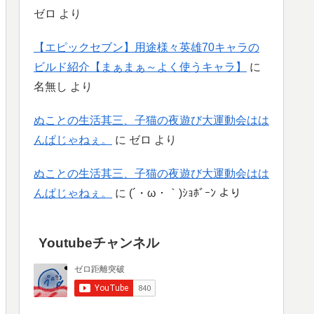
ゼロ
より
【エピックセブン】用途様々英雄70キャラの
ビルド紹介【まぁまぁ～よく使うキャラ】
に
名無し
より
ぬことの生活其三、子猫の夜遊び大運動会はは
んぱじゃねぇ。
に
ゼロ
より
ぬことの生活其三、子猫の夜遊び大運動会はは
んぱじゃねぇ。
に
(´・ω・｀)ｼｮﾎﾞｰﾝ
より
Youtubeチャンネル