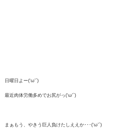
日曜日よー(‘ω’`)
最近肉体労働多めでお尻がっ(‘ω’`)
まぁもう、やきう巨人負けたしええか･･･(‘ω’`)