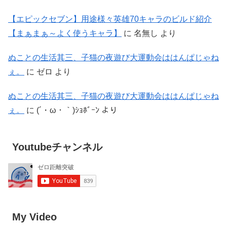
【エピックセブン】用途様々英雄70キャラのビルド紹介
【まぁまぁ～よく使うキャラ】
に
名無し
より
ぬことの生活其三、子猫の夜遊び大運動会ははんぱじゃね
ぇ。
に
ゼロ
より
ぬことの生活其三、子猫の夜遊び大運動会ははんぱじゃね
ぇ。
に
(´・ω・｀)ｼｮﾎﾞｰﾝ
より
Youtubeチャンネル
My Video