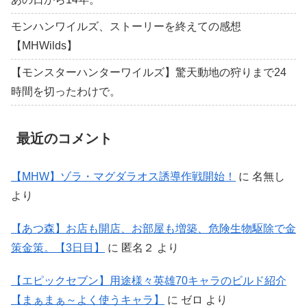
モンハンワイルズ、ストーリーを終えての感想
【MHWilds】
【モンスターハンターワイルズ】驚天動地の狩りまで24
時間を切ったわけで。
最近のコメント
【MHW】ゾラ・マグダラオス誘導作戦開始！
に
名無し
より
【あつ森】お店も開店、お部屋も増築、危険生物駆除で金
策金策。【3日目】
に
匿名２
より
【エピックセブン】用途様々英雄70キャラのビルド紹介
【まぁまぁ～よく使うキャラ】
に
ゼロ
より