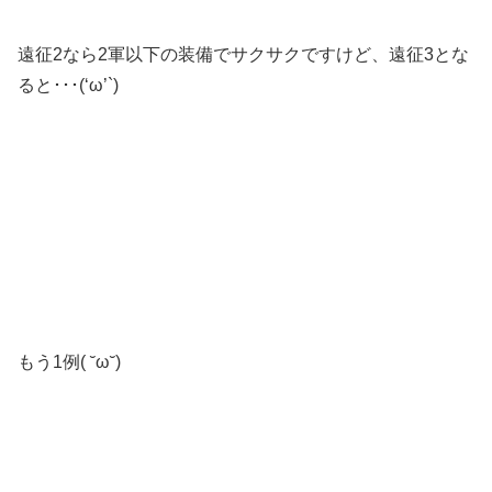
遠征2なら2軍以下の装備でサクサクですけど、遠征3とな
ると･･･(‘ω’`)
もう1例( ˘ω˘)