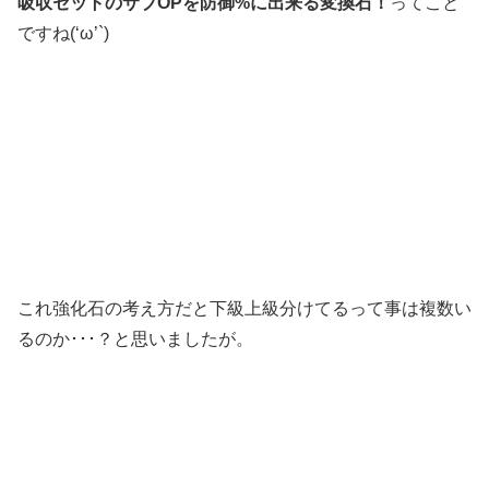
吸収セットのサブOPを防御%に出来る変換石！
ってこと
ですね(‘ω’`)
これ強化石の考え方だと下級上級分けてるって事は複数い
るのか･･･？と思いましたが。