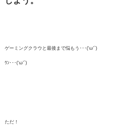
しよう。
ゲーミングクラウと最後まで悩もう･･･(‘ω’`)
ｳﾝ･･･(‘ω’`)
ただ！