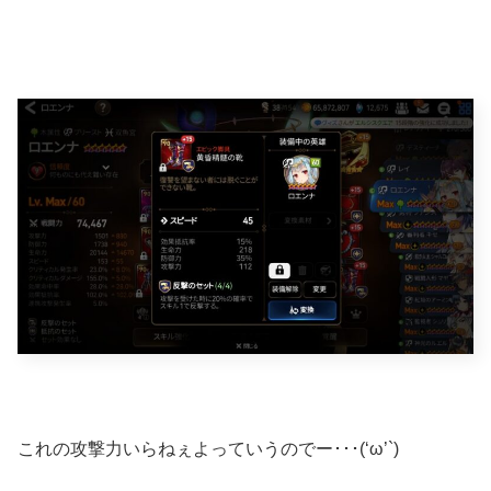
これの攻撃力いらねぇよっていうのでー･･･(‘ω’`)