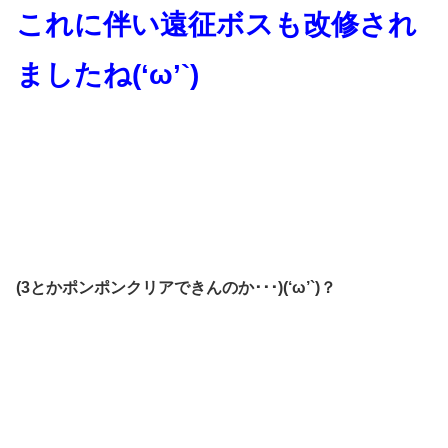
これに伴い遠征ボスも改修され
ましたね(‘ω’`)
(3とかポンポンクリアできんのか･･･)(‘ω’`)？