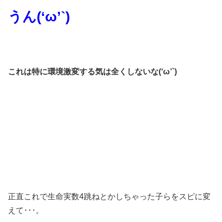
うん(‘ω’`)
これは特に環境激変する気は全くしないな(‘ω’`)
正直これで生命実数4跳ねとかしちゃった子らをスピに変
えて･･･。