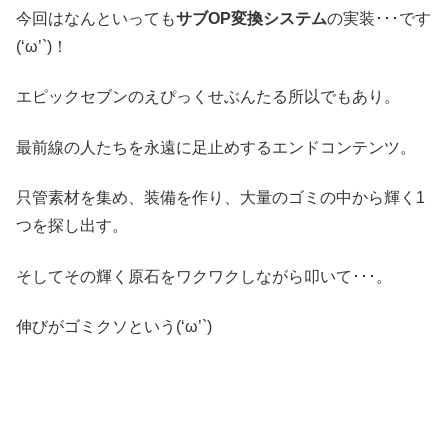
今回はなんといっても
サブOP変換システム
の実装･･･です
(‘ω’`)！
エピックセブンのえぴっくせぶんたる所以でもあり。
最前線の人たちを永遠に足止めするエンドコンテンツ。
只管素材を集め、装備を作り、大量のゴミの中から輝く1
つを探し出す。
そしてその輝く原石をワクワクしながら叩いて･･･。
伸びがゴミクソという(‘ω’`)