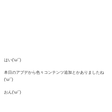
はい(‘ω’`)
本日のアプデから色々コンテンツ追加とかありましたね
(‘ω’`)
おん(‘ω’`)