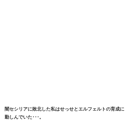
闇セシリアに敗北した私はせっせとエルフェルトの育成に
勤しんでいた･･･。