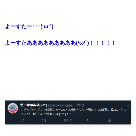
よーすたー･･･(‘ω’`)
よーすたあああああああああ(‘ω’`)！！！！！