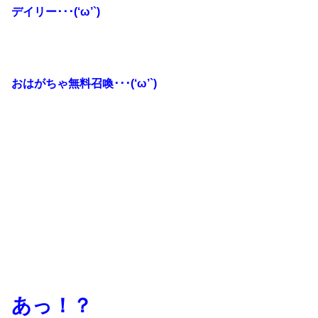
デイリー･･･(‘ω’`)
おはがちゃ無料召喚･･･(‘ω’`)
あっ！？