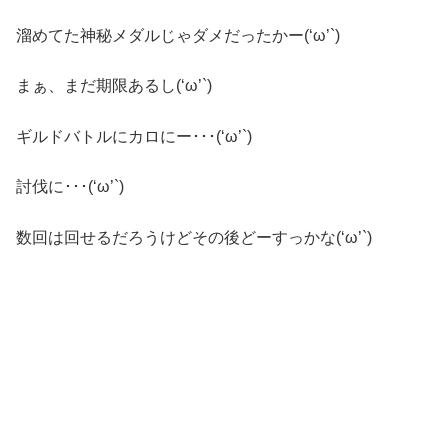
溜めてた神秘メダルじゃダメだったかー(‘ω’`)
まぁ、まだ期限あるし(‘ω’`)
ギルドバトルにカロにー･･･(‘ω’`)
討伐に･･･(‘ω’`)
数回は回せるだろうけどその後どーすっかな(‘ω’`)