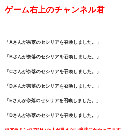
ゲーム右上のチャンネル君
「Aさんが奈落のセシリアを召喚しました。」
「Bさんが奈落のセシリアを召喚しました。」
「Cさんが奈落のセシリアを召喚しました。」
「Dさんが奈落のセシリアを召喚しました。」
「Eさんが奈落のセシリアを召喚しました。」
「Dさんが奈落のセシリアを召喚しました。」
※アラミンタでひいた人が見えない魔法にかかってます。