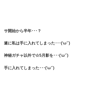
サ開始から半年･･･？
遂に私は手に入れてしまった･･･(‘ω’`)
神秘ガチャ以外で☆5月影を･･･(‘ω’`)
手に入れてしまった･･･(‘ω’`)