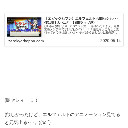
【エピックセブン】エルフェルトも闇セシも･･･
僕は欲しいんだ！！(闇ラッツ感)
はい('ω'`)本日より、GGコラボ第･･･何弾('ω'`)？まぁ、絶賛
緊急メンテ中ですけどね('ω'`)！！！！最近ちょこちょこ流
行ってきて僕は嬉しいよ･･･('ω'`)合う合わないは徹底的に選
びそうですけど('ω'`)･･･合え('ω'...
2020.05.14
zerokyoritoppa.com
(闇セシィ･･･。)
(欲しかったけど、エルフェルトのアニメーション見てる
と元気出る･･･。)(‘ω’`)