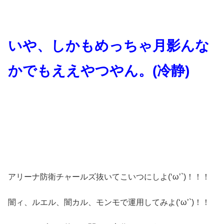
いや、しかもめっちゃ月影んな
かでもええやつやん。(冷静)
アリーナ防衛チャールズ抜いてこいつにしよ(‘ω’`)！！！
闇ィ、ルエル、闇カル、モンモで運用してみよ(‘ω’`)！！