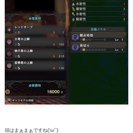
頭はまぁまぁですね(‘ω’`)