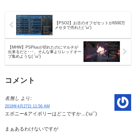
【PSO2】お古のオフゼセットが6500万
メセタで売れた( ˘ω˘)
【MHW】PSPlusが切れたのにマルチが
出来るだと･･･、そんな事よりレッドオー
ブ集めような( ˘ω˘)
コメント
名無し
より:
2018年4月27日 11:56 AM
エボニー&アイボリーはどこですか…(‘ω’`)
まぁあるわけないですが