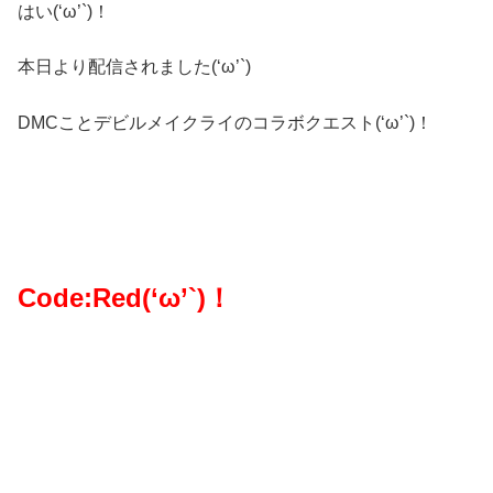
はい(‘ω’`)！
本日より配信されました(‘ω’`)
DMCことデビルメイクライのコラボクエスト(‘ω’`)！
Code:Red(‘ω’`)！