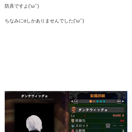
防具ですよ(‘ω’`)
ちなみにαしかありませんでした(‘ω’`)