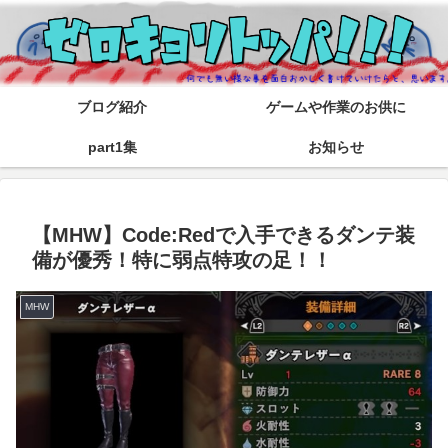
ブログ紹介
ゲームや作業のお供に
part1集
お知らせ
【MHW】Code:Redで入手できるダンテ装
備が優秀！特に弱点特攻の足！！
MHW