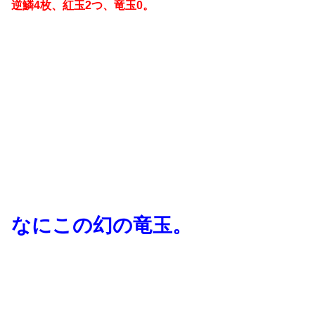
逆鱗4枚、紅玉2つ、竜玉0。
なにこの幻の竜玉。