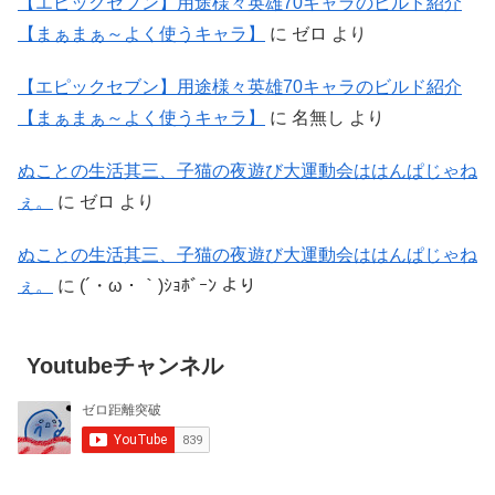
【エピックセブン】用途様々英雄70キャラのビルド紹介
【まぁまぁ～よく使うキャラ】
に
ゼロ
より
【エピックセブン】用途様々英雄70キャラのビルド紹介
【まぁまぁ～よく使うキャラ】
に
名無し
より
ぬことの生活其三、子猫の夜遊び大運動会ははんぱじゃね
ぇ。
に
ゼロ
より
ぬことの生活其三、子猫の夜遊び大運動会ははんぱじゃね
ぇ。
に
(´・ω・｀)ｼｮﾎﾞｰﾝ
より
Youtubeチャンネル