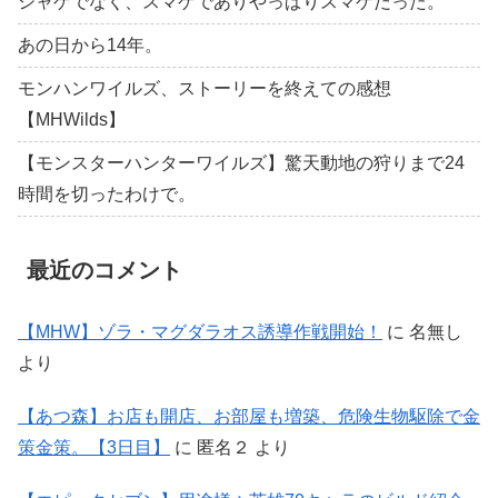
シャゲでなく、スマゲでありやっぱりスマゲだった。
あの日から14年。
モンハンワイルズ、ストーリーを終えての感想
【MHWilds】
【モンスターハンターワイルズ】驚天動地の狩りまで24
時間を切ったわけで。
最近のコメント
【MHW】ゾラ・マグダラオス誘導作戦開始！
に
名無し
より
【あつ森】お店も開店、お部屋も増築、危険生物駆除で金
策金策。【3日目】
に
匿名２
より