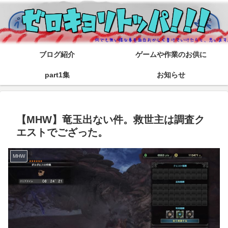
ブログ紹介
ゲームや作業のお供に
part1集
お知らせ
【MHW】竜玉出ない件。救世主は調査ク
エストでござった。
MHW