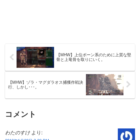
【MHW】上位ボーン系のために上質な堅
骨と上竜骨を取りにいく。
【MHW】ゾラ・マグダラオス捕獲作戦決
行、しかし･･･。
コメント
わたのすけ
より: