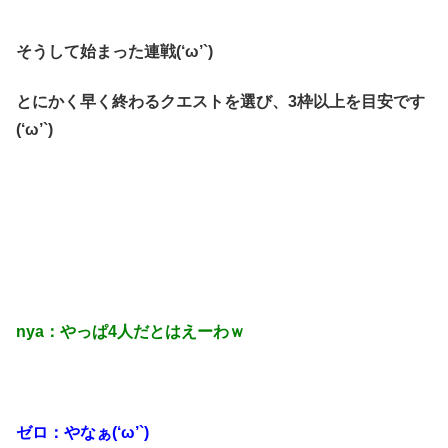
そうして始まった連戦(‘ω’`)
とにかく早く終わるクエストを選び、3枠以上を目安です
(‘ω’`)
nya：やっぱ4人だとはえーわｗ
ゼロ：やなぁ(‘ω’`)