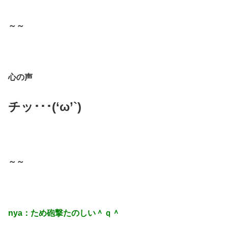
～～
心の声
チッ･･･(‘ω’`)
～～
nya：ため砲撃たのしい＾ｑ＾