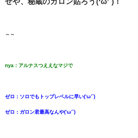
せや、秘蔵のガロン貼ろう(‘ω’`)！
～～
nya：アルナスつええなマジで
ゼロ：ソロでもトップレベルに早い(‘ω’`)
ゼロ：ガロン君最高なんや(‘ω’`)