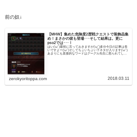
前の奴↓
【MHW】集めた危険度2歴戦クエストで装飾品集
め！まさかの彼も登場･･･そして結果は。更に
pso2では･･･！
はい('ω'`)最初に言っておきますが('ω'`)多分今日の記事は長
いですよー('ω'`)そしてちょいちょい下ネタが入ります('ω'`)
あまりにも直接的なワードはグーグル先生に怒られてしま
いますので伏字にしておきます('ω'`)現在大量の画...
2018.03.11
zerokyoritoppa.com