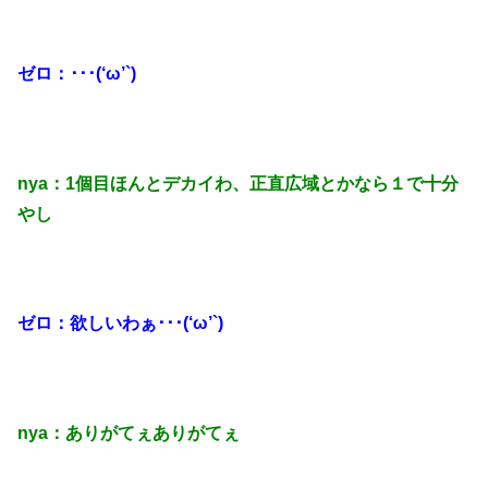
ゼロ：･･･(‘ω’`)
nya：1個目ほんとデカイわ、正直広域とかなら１で十分
やし
ゼロ：欲しいわぁ･･･(‘ω’`)
nya：ありがてぇありがてぇ