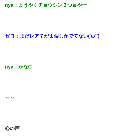
nya：ようやくチョウシン３つ目やー
ゼロ：まだレア７が１個しかでてない(‘ω’`)
nya：かなC
～～
心の声