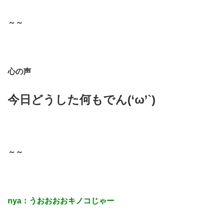
～～
心の声
今日どうした何もでん(‘ω’`)
～～
nya：うおおおおキノコじゃー