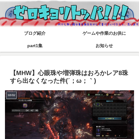
ブログ紹介
ゲームや作業のお供に
part1集
お知らせ
【MHW】心眼珠や増弾珠はおろかレア8珠
すら出なくなった件(´；ω；｀)
MHW