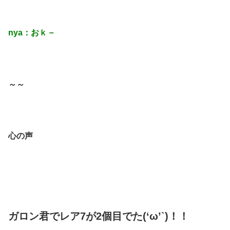
nya：おｋ－
～～
心の声
ガロン君でレア7が2個目でた(‘ω’`)！！