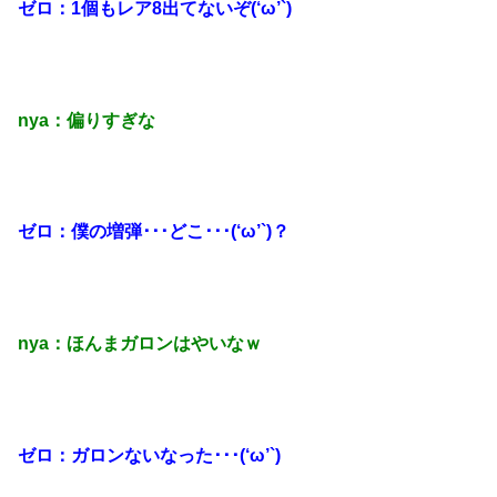
ゼロ：1個もレア8出てないぞ(‘ω’`)
nya：偏りすぎな
ゼロ：僕の増弾･･･どこ･･･(‘ω’`)？
nya：ほんまガロンはやいなｗ
ゼロ：ガロンないなった･･･(‘ω’`)