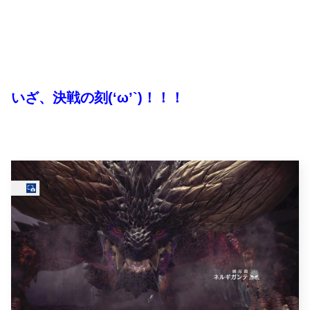
いざ、決戦の刻(‘ω’`)！！！