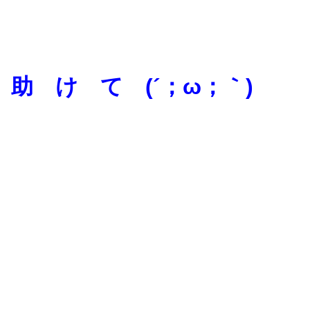
助 け て (´；ω；｀)