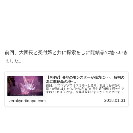
前回、大団長と受付嬢と共に探索をしに龍結晶の地へいき
ました。
【MHW】各地のモンスターが強力に･･･、解明の
為に龍結晶の地へ。
前回、ゾラマグダラオスは海へと還り。私達にも平穏の
日々が訪れました('ω'`)ゼロ｢('ω'`)♪｣受付嬢｢相棒！暇そうで
すね！｣ゼロ｢いやぁ、今爆破双剣にするかチャアクにする
か悩んでるから忙しいかな｣受付嬢｢なんでも、蟻塚でプケ
プケを見た...
2018.01.31
zerokyoritoppa.com