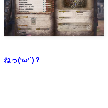
ねっ(‘ω’`)？