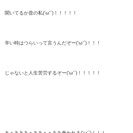
聞いてるか昔の私(‘ω’`)！！！！！
辛い時はつらいって言うんだぞー(‘ω’`)！！！
じゃないと人生苦労するぞー(‘ω’`)！！！！！
あぁあああぁああぁぁああ食われる(‘ω’`)！！！