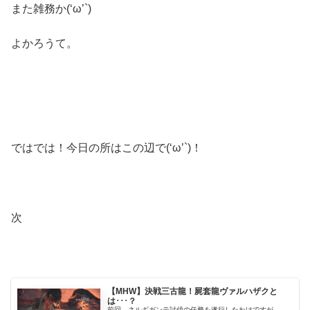
また雑務か(‘ω’`)
よかろうて。
ではでは！今日の所はこの辺で(‘ω’`)！
次
【MHW】決戦三古龍！屍套龍ヴァルハザクと
は･･･？
前回、ネルギガンテ討伐の任務を遂行したわけですが