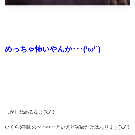
めっちゃ怖いやんか･･･(‘ω’`)
しかし舐めるなよ(‘ω’`)
いくら5期団のぺーぺーといえど実績だけはあります(‘ω’`)