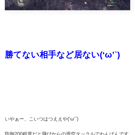
勝てない相手など居ない(‘ω’`)
いやぁー、こいつはつええや(‘ω’`)
防御200程度だと飛びからの滑空タックルでわんぱんです