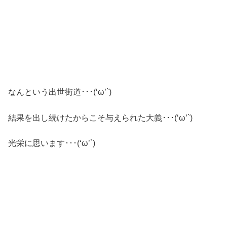
なんという出世街道･･･(‘ω’`)
結果を出し続けたからこそ与えられた大義･･･(‘ω’`)
光栄に思います･･･(‘ω’`)