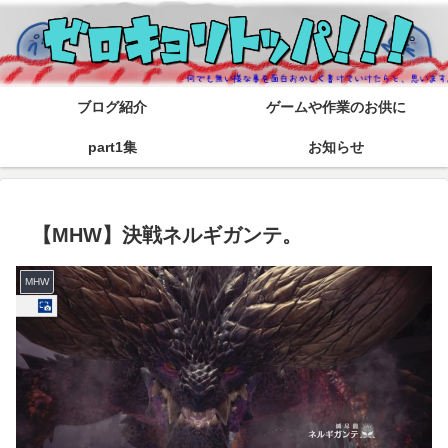
ブログ紹介
ゲームや作業のお供に
part1集
お知らせ
【MHW】決戦ネルギガンテ。
MHW