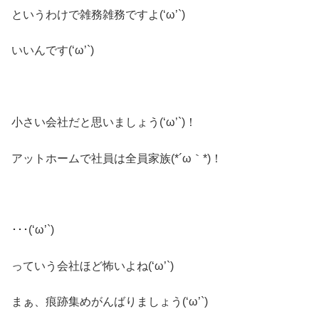
というわけで雑務雑務ですよ(‘ω’`)
いいんです(‘ω’`)
小さい会社だと思いましょう(‘ω’`)！
アットホームで社員は全員家族(*´ω｀*)！
･･･(‘ω’`)
っていう会社ほど怖いよね(‘ω’`)
まぁ、痕跡集めがんばりましょう(‘ω’`)