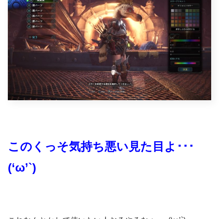
このくっそ気持ち悪い見た目よ･･･
(‘ω’`)