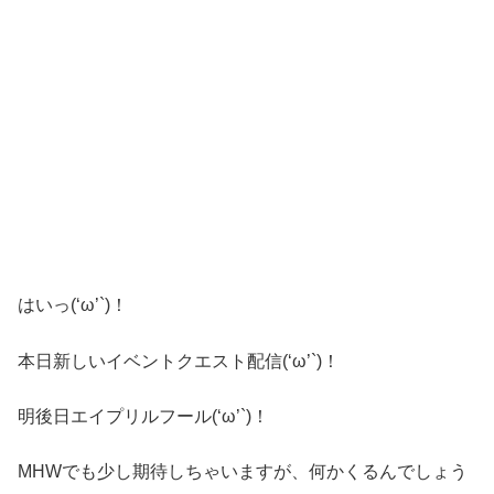
はいっ(‘ω’`)！
本日新しいイベントクエスト配信(‘ω’`)！
明後日エイプリルフール(‘ω’`)！
MHWでも少し期待しちゃいますが、何かくるんでしょう