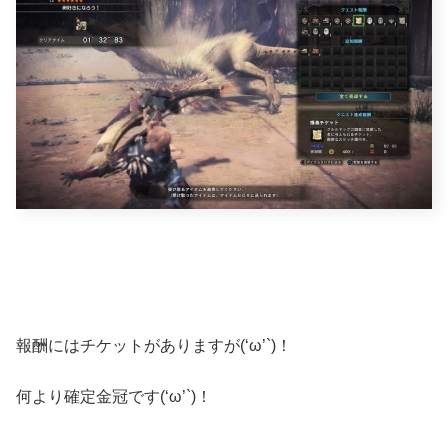
報酬にはチケットがありますが(‘ω’`)！
何より確定金冠です(‘ω’`)！