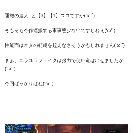
運搬の達人1と【3】【1】スロですか(‘ω’`)
そもそも今作運搬する事事態少ないですしねぇ(‘ω’`)
性能面はネタの範疇を超えなさそうかもしれません(‘ω’`)
まぁ、ユラユラフェイクは努力で使い道は出せましたが
(‘ω’`)
今回ばっかりはね(‘ω’`)