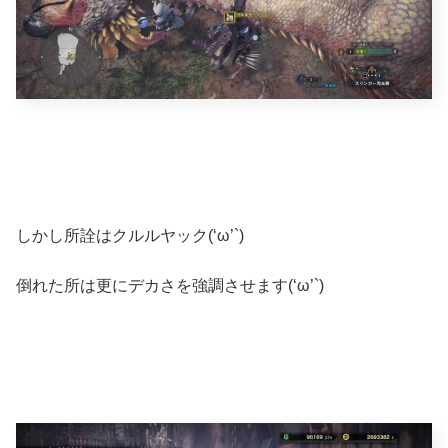
しかし所詮はクルルヤック(‘ω’`)
倒れた所は更にデカさを強調させます(‘ω’`)