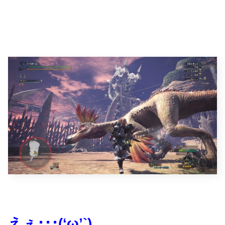
えぇ･･･(‘ω’`)