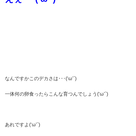
なんですかこのデカさは･･･(‘ω’`)
一体何の卵食ったらこんな育つんでしょう(‘ω’`)
あれですよ(‘ω’`)