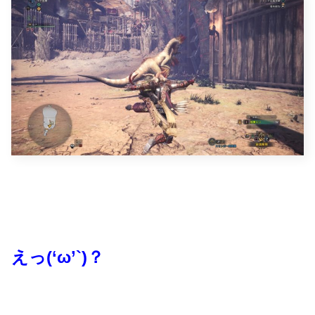
えっ(‘ω’`)？