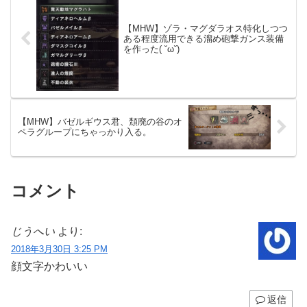
【MHW】ゾラ・マグダラオス特化しつつ
ある程度流用できる溜め砲撃ガンス装備
を作った( ˘ω˘)
【MHW】バゼルギウス君、頽廃の谷のオ
ペラグループにちゃっかり入る。
コメント
じうへい
より:
2018年3月30日 3:25 PM
顔文字かわいい
返信