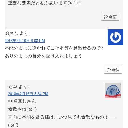
重要な要素だと私も思います(‘ω’`)！
返信
名無し
より:
2018年2月16日 6:08 PM
本能のままに導かれてこそ本質を見出せるのです
ありのままの自分を受け入れましょう
返信
ゼロ
より:
2018年2月16日 8:34 PM
>>名無しさん
素敵やね(‘ω’`)
直向に本能を貪る様は、いつ見ても素敵なものよ･･･
(‘ω’`)