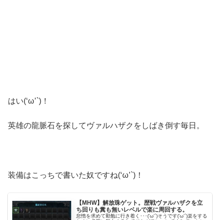
はい(‘ω’`)！
英雄の龍脈石を探してヴァルハザクをしばき倒す毎日。
装備はこっちで書いた奴ですね(‘ω’`)！
【MHW】解放珠ゲット。歴戦ヴァルハザクを立
ち回りも糞も無いレベルで楽に周回する。
怠惰を求めて勤勉に行き着く･･･('ω'`)そうです('ω'`)楽をする