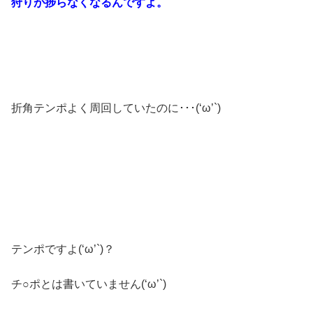
狩りが捗らなくなるんですよ。
折角テンポよく周回していたのに･･･(‘ω’`)
テンポですよ(‘ω’`)？
チ○ポとは書いていません(‘ω’`)