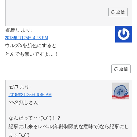
返信
名無し
より:
2018年2月25日 4:23 PM
ウルズαを肌色にすると
とんでも無いですよ…！
返信
ゼロ
より:
2018年2月25日 6:46 PM
>>名無しさん
なんだって･･･(‘ω’`)！？
記事に出来るレベル(年齢制限的な意味で)なら記事にし
ます(‘ω’`)