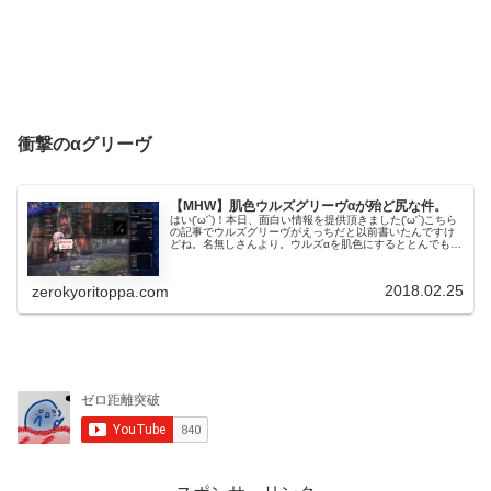
衝撃のαグリーヴ
【MHW】肌色ウルズグリーヴαが殆ど尻な件。
はい('ω'`)！本日、面白い情報を提供頂きました('ω'`)こちら
の記事でウルズグリーヴがえっちだと以前書いたんですけ
どね。名無しさんより。ウルズαを肌色にするととんでも無
いですよ…！なんだって･･･('ω'`)！？とんでもない･･･？
な...
2018.02.25
zerokyoritoppa.com