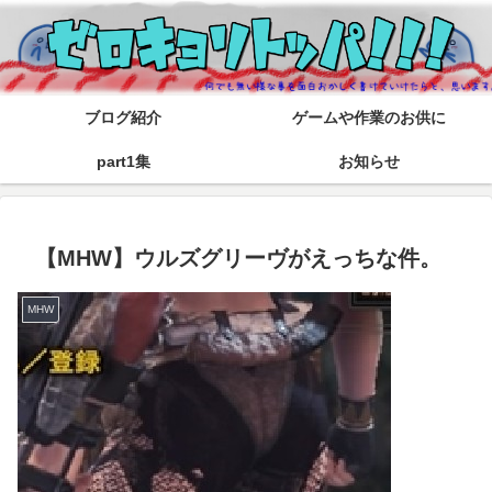
ブログ紹介
ゲームや作業のお供に
part1集
お知らせ
【MHW】ウルズグリーヴがえっちな件。
MHW