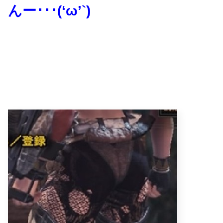
んー･･･(‘ω’`)