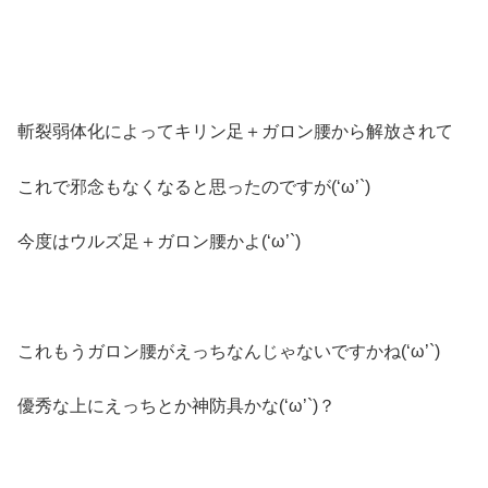
斬裂弱体化によってキリン足＋ガロン腰から解放されて
これで邪念もなくなると思ったのですが(‘ω’`)
今度はウルズ足＋ガロン腰かよ(‘ω’`)
これもうガロン腰がえっちなんじゃないですかね(‘ω’`)
優秀な上にえっちとか神防具かな(‘ω’`)？