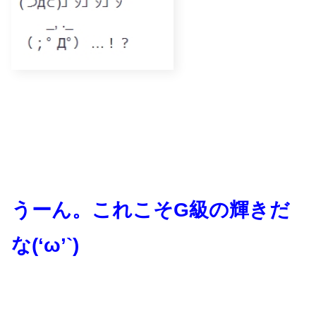
うーん。これこそG級の輝きだ
な(‘ω’`)