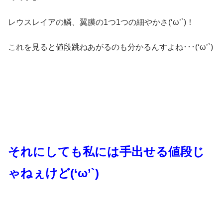
レウスレイアの鱗、翼膜の1つ1つの細やかさ(‘ω’`)！
これを見ると値段跳ねあがるのも分かるんすよね･･･(‘ω’`)
それにしても私には手出せる値段じ
ゃねぇけど(‘ω’`)