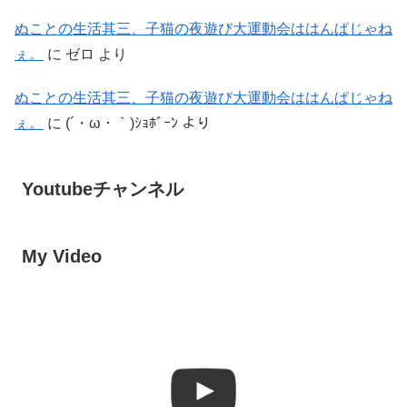
ぬことの生活其三、子猫の夜遊び大運動会ははんぱじゃね
ぇ。
に
ゼロ
より
ぬことの生活其三、子猫の夜遊び大運動会ははんぱじゃね
ぇ。
に
(´・ω・｀)ｼｮﾎﾞｰﾝ
より
Youtubeチャンネル
My Video