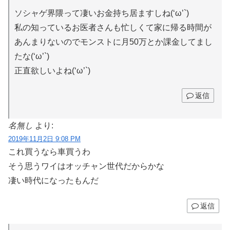
ソシャゲ界隈って凄いお金持ち居ますしね(‘ω’`)
私の知っているお医者さんも忙しくて家に帰る時間が
あんまりないのでモンストに月50万とか課金してまし
たな(‘ω’`)
正直欲しいよね(‘ω’`)
返信
名無し
より:
2019年11月2日 9:08 PM
これ買うなら車買うわ
そう思うワイはオッチャン世代だからかな
凄い時代になったもんだ
返信