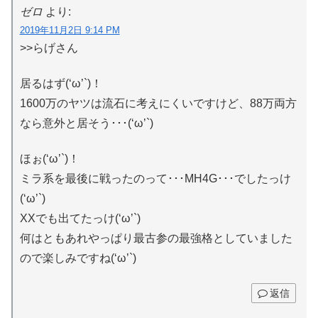
ゼロ
より:
2019年11月2日 9:14 PM
>>らげさん
居るはず(‘ω’`)！
1600万のヤツは流石に考えにくいですけど、88万両方
なら意外と居そう･･･(‘ω’`)
ほぉ(‘ω’`)！
ミラ系を最後に戦ったのって･･･MH4G･･･でしたっけ
(‘ω’`)
XXでも出てたっけ(‘ω’`)
何はともあれやっぱり最古参の最強格としていました
ので楽しみですね(‘ω’`)
返信