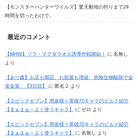
【モンスターハンターワイルズ】驚天動地の狩りまで24
時間を切ったわけで。
最近のコメント
【MHW】ゾラ・マグダラオス誘導作戦開始！
に
名無し
より
【あつ森】お店も開店、お部屋も増築、危険生物駆除で金
策金策。【3日目】
に
匿名２
より
【エピックセブン】用途様々英雄70キャラのビルド紹介
【まぁまぁ～よく使うキャラ】
に
ゼロ
より
【エピックセブン】用途様々英雄70キャラのビルド紹介
【まぁまぁ～よく使うキャラ】
に
名無し
より