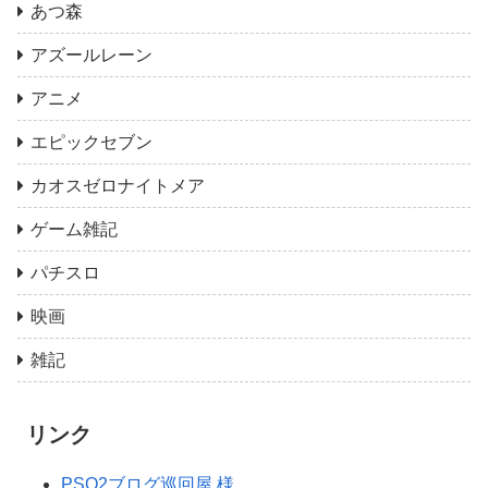
あつ森
アズールレーン
アニメ
エピックセブン
カオスゼロナイトメア
ゲーム雑記
パチスロ
映画
雑記
リンク
PSO2ブログ巡回屋 様