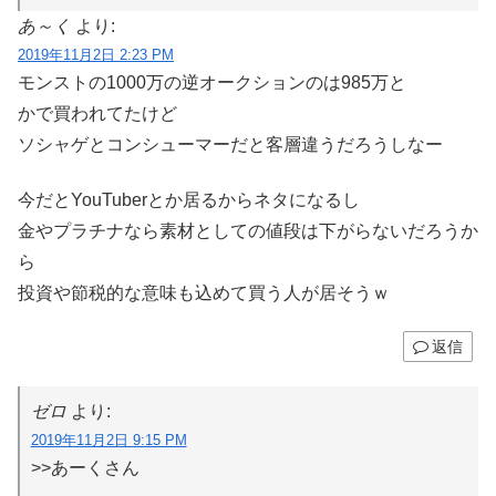
あ～く
より:
2019年11月2日 2:23 PM
モンストの1000万の逆オークションのは985万とかで買わ
れてたけど
ソシャゲとコンシューマーだと客層違うだろうしなー
今だとYouTuberとか居るからネタになるし
金やプラチナなら素材としての値段は下がらないだろうか
ら
投資や節税的な意味も込めて買う人が居そうｗ
返信
ゼロ
より:
2019年11月2日 9:15 PM
>>あーくさん