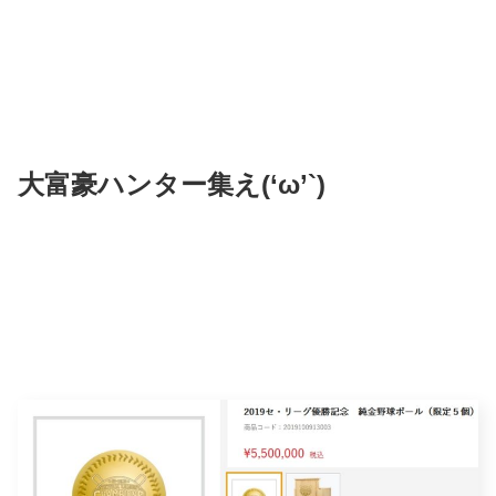
大富豪ハンター集え(‘ω’`)