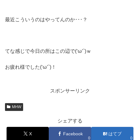
最近こういうのはやってんのか･･･？
てな感じで今日の所はこの辺で(‘ω’`)ｗ
お疲れ様でした(‘ω’`)！
スポンサーリンク
MHW
シェアする
X
Facebook
はてブ
0
0