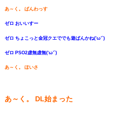
あ～く。 ばんわっす
ゼロ おいいすー
ゼロ ちょこっと金冠クエででも遊ばんかね(‘ω’`)
ゼロ PSO2虚無虚無(‘ω’`)
あ～く。 ほいさ
あ～く。 DL始まった