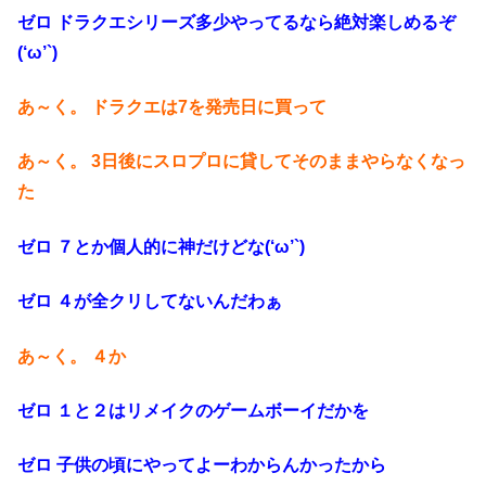
ゼロ ドラクエシリーズ多少やってるなら絶対楽しめるぞ
(‘ω’`)
あ～く。 ドラクエは7を発売日に買って
あ～く。 3日後にスロプロに貸してそのままやらなくなっ
た
ゼロ ７とか個人的に神だけどな(‘ω’`)
ゼロ ４が全クリしてないんだわぁ
あ～く。 ４か
ゼロ １と２はリメイクのゲームボーイだかを
ゼロ 子供の頃にやってよーわからんかったから