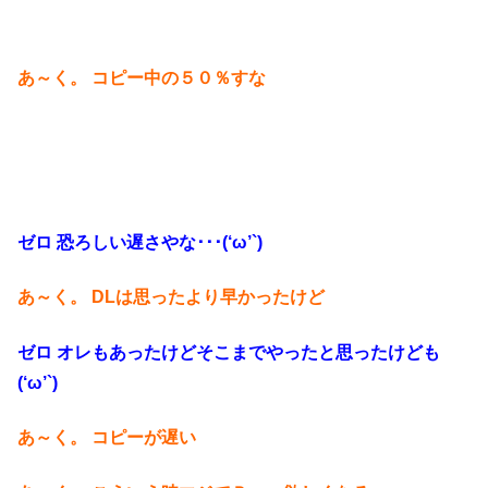
あ～く。 コピー中の５０％すな
ゼロ 恐ろしい遅さやな･･･(‘ω’`)
あ～く。 DLは思ったより早かったけど
ゼロ オレもあったけどそこまでやったと思ったけども
(‘ω’`)
あ～く。 コピーが遅い