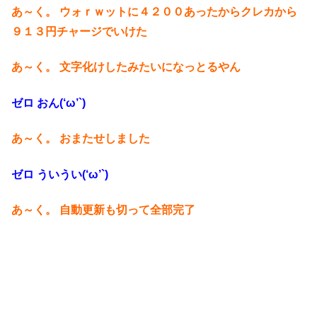
あ～く。 ウォｒｗットに４２００あったからクレカから
９１３円チャージでいけた
あ～く。 文字化けしたみたいになっとるやん
ゼロ おん(‘ω’`)
あ～く。 おまたせしました
ゼロ ういうい(‘ω’`)
あ～く。 自動更新も切って全部完了