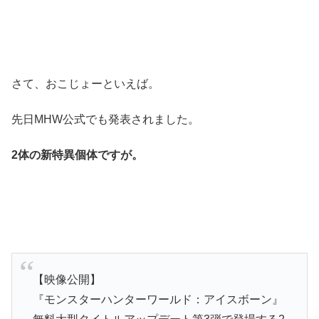
さて、おこじょーといえば。
先日MHW公式でも発表されました。
2体の新特異個体ですが。
【映像公開】
『モンスターハンターワールド：アイスボーン』