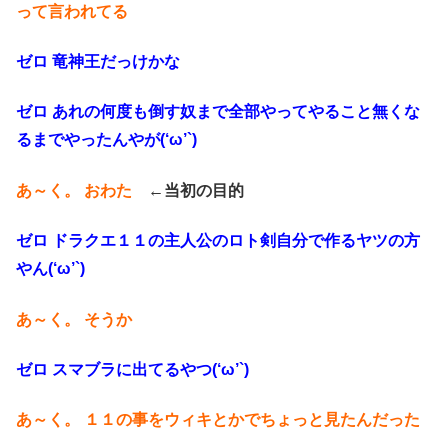
って言われてる
ゼロ 竜神王だっけかな
ゼロ あれの何度も倒す奴まで全部やってやること無くな
るまでやったんやが(‘ω’`)
あ～く。 おわた
←当初の目的
ゼロ ドラクエ１１の主人公のロト剣自分で作るヤツの方
やん(‘ω’`)
あ～く。 そうか
ゼロ スマブラに出てるやつ(‘ω’`)
あ～く。 １１の事をウィキとかでちょっと見たんだった