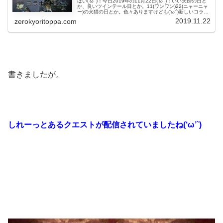
はい('ω'`)！今日2019年の11月22日('ω'`)！いい夫婦の日と
か、良いツインテール日とか。11(ワンワン)22(ニャーニャ
ー)の犬猫の日とか。色々ありますけども('ω'`)新しいコラボ
クエストの時間だよ('ω'`)クエスト『凍て...
2019.11.22
zerokyoritoppa.com
書きましたが。
しれーっとあるクエストが配信されていましたね(‘ω’`)