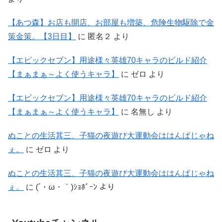
【あつ森】お店も開店、お部屋も増築、危険生物駆除で金
策金策。【3日目】
に
匿名２
より
【エピックセブン】用途様々英雄70キャラのビルド紹介
【まぁまぁ～よく使うキャラ】
に
ゼロ
より
【エピックセブン】用途様々英雄70キャラのビルド紹介
【まぁまぁ～よく使うキャラ】
に
名無し
より
ぬことの生活其三、子猫の夜遊び大運動会ははんぱじゃね
ぇ。
に
ゼロ
より
ぬことの生活其三、子猫の夜遊び大運動会ははんぱじゃね
ぇ。
に
(´・ω・｀)ｼｮﾎﾞｰﾝ
より