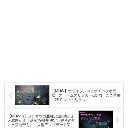
【MHW】ホライゾンコラボ！コラボ武
器、ストームスリンガー(試作)←ここ重要
【凍てついた大地へ】
【MHWIB】ジンオウガ亜種と謎の龍(ゼ
ノ成体かミラ系か)が登場決定、導きの地
に氷雪地帯も。【大型アップデート第2