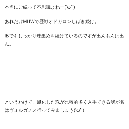
本当にご縁って不思議よねー(‘ω’`)
あれだけMHWで歴戦オドガロンしばき続け。
IBでもしっかり珠集めを続けているのですが出んもんは出
ん。
というわけで、風化した珠が比較的多く入手できる我が名
はヴォルガノス行ってみましょう(‘ω’`)