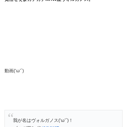
動画(‘ω’`)
我が名はヴォルガノス(‘ω’`)！