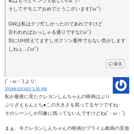
私はもっとインヴェ欲しい(‘ω’`)！
そしてデモニアおめでとうございます(‘ω’`)
GWは私はクソ忙しかったのであれですけど
言われればおっしゃる通りですな(‘ω’`)
別にUH控えてますしボクソン案件でもない気がします
しねぇ…(‘ω’`)
返信
(´・ω・`)
より:
2019年5月14日 3:35 AM
私が最後に見たクレヨンしんちゃんの映画はぶり
ぶりざえもんとち●この大きさを競ってるヤツですね
そのシーンしか印象に残ってないんですけどね(´・ω・`)
まぁ、今クレヨンしんちゃんの映画がプライム動画の見放