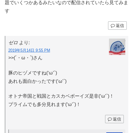
題でいくつかあるみたいなので配信されていたら見てみま
す
返信
ゼロ
より:
2019年5月14日 9:55 PM
>>(´・ω・`)さん
豚のヒヅメですね(‘ω’`)
あれも面白かったです(‘ω’`)
オトナ帝国と戦国とカスカベボーイズ是非(‘ω’`)！
プライムでも多分見れます(‘ω’`)！
返信