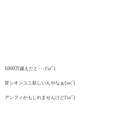
1000万越えだと･･･(‘ω’`)
皆シオンユニ欲しいんやなぁ(;ω;`)
アンフィかもしれませんけど(‘ω’`)