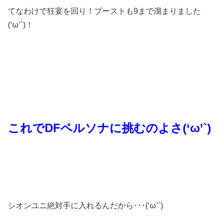
てなわけで狂宴を回り！ブーストも9まで溜まりました
(‘ω’`)！
これでDFペルソナに挑むのよさ(‘ω’`)
シオンユニ絶対手に入れるんだから･･･(‘ω’`)