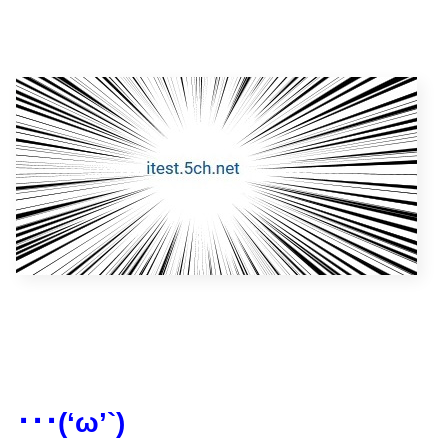
･･･(‘ω’`)