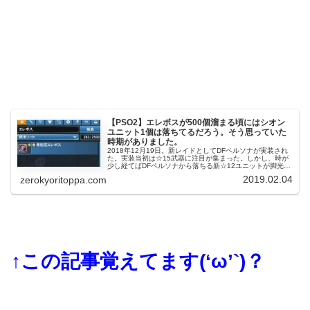
【PSO2】エレボスが500個溜まる頃にはシオン
ユニット1個は落ちてるだろう。そう思っていた
時期がありました。
2018年12月19日。新レイドとしてDFペルソナが実装され
た。実装当初は☆15武器に注目が集まった。しかし、時が
少し経てばDFペルソナから落ちる新☆12ユニットが脚光を
集めた。その名は星震シオンシリーズ。さほど抜きん出た
2019.02.04
zerokyoritoppa.com
性能ではなかったが...
↑この記事覚えてます(‘ω’`)？