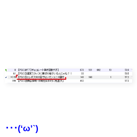
･･･(‘ω’`)