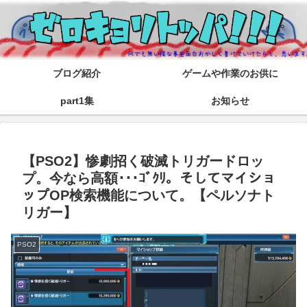
ブログ紹介
ゲームや作業のお供に
part1集
お知らせ
【PSO2】惨劇招く破滅トリガードロッ
プ。今なら高額･･･ｺﾞｸﾘ。そしてマイショ
ップOP検索機能について。【ペルソナト
リガー】
PSO2