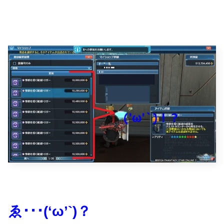
ゑ･･･(‘ω’`)？