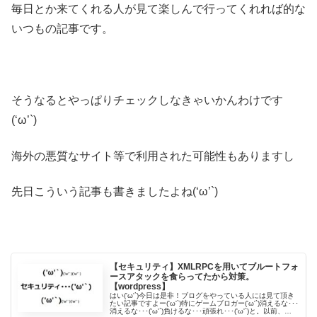
毎日とか来てくれる人が見て楽しんで行ってくれれば的な
いつもの記事です。
そうなるとやっぱりチェックしなきゃいかんわけです
(‘ω’`)
海外の悪質なサイト等で利用された可能性もありますし
先日こういう記事も書きましたよね(‘ω’`)
【セキュリティ】XMLRPCを用いてブルートフォ
ースアタックを食らってたから対策。
【wordpress】
はい('ω'`)今日は是非！ブログをやっている人には見て頂き
たい記事ですよー('ω'`)特にゲームブロガー('ω'`)消えるな･･･
消えるな･･･('ω'`)負けるな･･･頑張れ･･･('ω'`)と。以前、