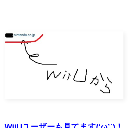
WiiUユーザーも見てます(‘ω’`)！