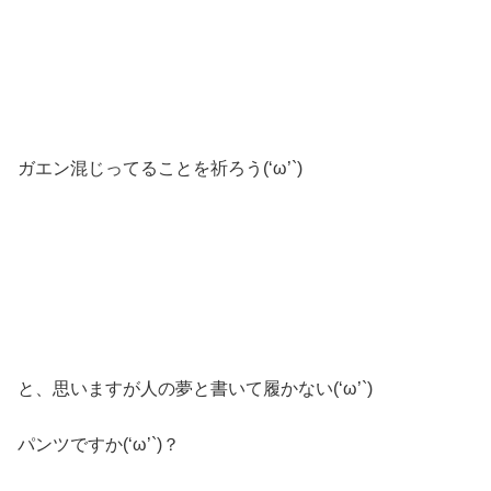
ガエン混じってることを祈ろう(‘ω’`)
と、思いますが人の夢と書いて履かない(‘ω’`)
パンツですか(‘ω’`)？