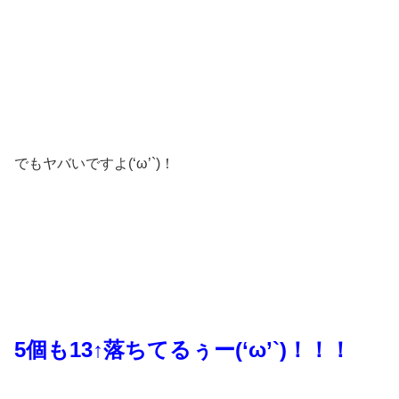
でもヤバいですよ(‘ω’`)！
5個も13↑落ちてるぅー(‘ω’`)！！！