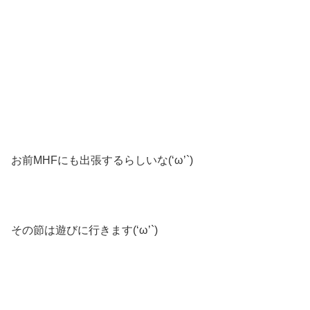
お前MHFにも出張するらしいな(‘ω’`)
その節は遊びに行きます(‘ω’`)