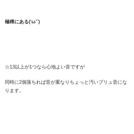
極稀にある(‘ω’`)
☆13以上が1つなら心地よい音ですが
同時に2個落ちれば音が重なりちょっと汚いブリュ音にな
ります。