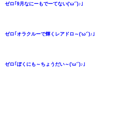
ゼロ｢9月なにーもでーてない(‘ω’`)♪｣
ゼロ｢オラクルーで輝くレアドロ～(‘ω’`)♪｣
ゼロ｢ぼくにも～ちょうだい～(‘ω’`)♪｣