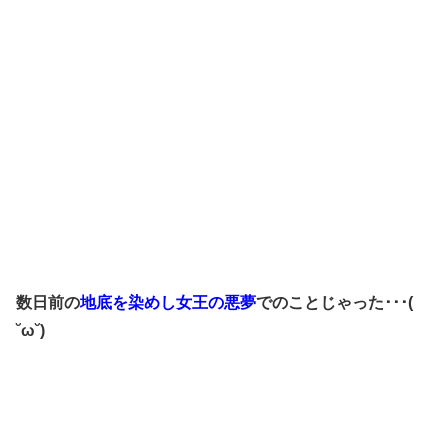
数日前の
地底を染めし女王の悪夢
でのことじゃった･･･(
˘ω˘)