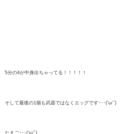
5分の4が中身出ちゃってる！！！！！
そして最後の1個も武器ではなくエッグです･･･(‘ω’`)
たまご･･･(‘ω’`)