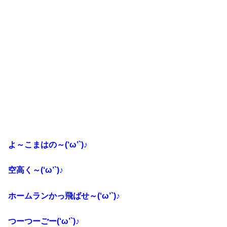
よ～こまはの～(‘ω’`)♪
空高く～(‘ω’`)♪
ホームランかっ飛ばせ～(‘ω’`)♪
つーつーごー(‘ω’`)♪