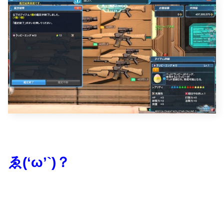
ゑ(‘ω’`)？