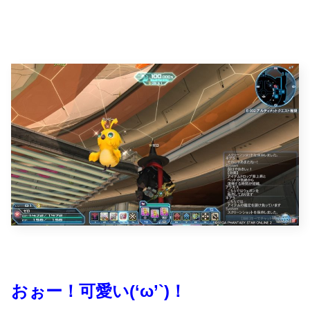
おぉー！可愛い(‘ω’`)！