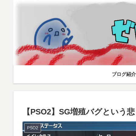
ブログ紹介
【PSO2】SG増殖バグという悲し
PSO2