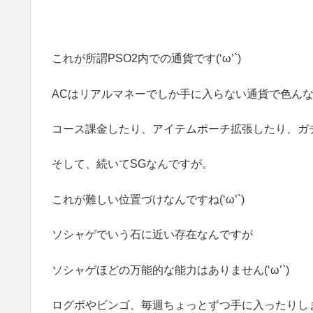
これが所謂PSO2内での通貨です(‘ω’`)
ACはリアルマネーでしか手に入らない通貨で色んな用途
コース課金したり、アイテムポーチ拡張したり、ガチャ回
そして、続いてSGなんですが。
これが難しい位置づけなんですね(‘ω’`)
ソシャゲでいう石に近い存在なんですが
ソシャゲほどの万能的な能力はありません(‘ω’`)
ログボやビンゴ、毎週ちょっとずつ手に入ったりします(