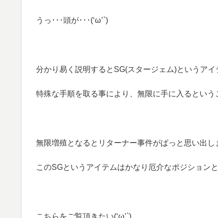
うっ･･･頭が･･･(‘ω’`)
分かり易く説明するとSG(スタージェム)というアイ
特殊な手順を取る事により、無限に手に入るということで
無限増殖となるとリターナー事件がぱっと思い出し
このSGというアイテムはかなり厄介なポジションとなっ
こちらをご覧頂きたい(‘ω’`)