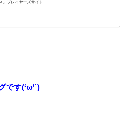
シス』プレイヤーズサイト
す(‘ω’`)