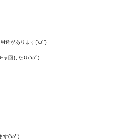
があります(‘ω’`)
したり(‘ω’`)
‘ω’`)