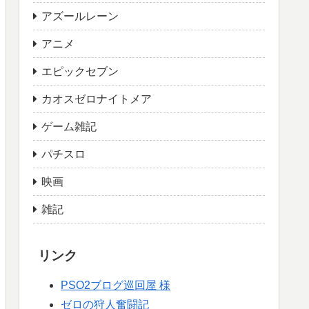
アズールレーン
アニメ
エピックセブン
カオスゼロナイトメア
ゲーム雑記
パチスロ
映画
雑記
リンク
PSO2ブログ巡回屋 様
ゼロの狩人奮闘記