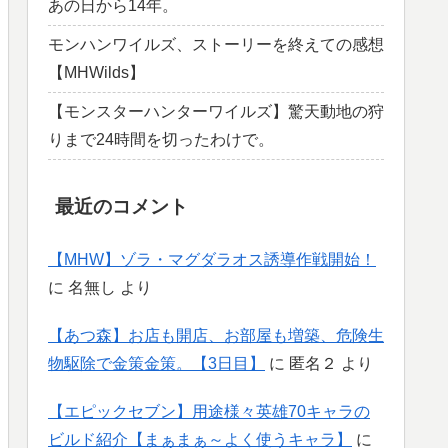
あの日から14年。
モンハンワイルズ、ストーリーを終えての感想
【MHWilds】
【モンスターハンターワイルズ】驚天動地の狩
りまで24時間を切ったわけで。
最近のコメント
【MHW】ゾラ・マグダラオス誘導作戦開始！
に
名無し
より
【あつ森】お店も開店、お部屋も増築、危険生
物駆除で金策金策。【3日目】
に
匿名２
より
【エピックセブン】用途様々英雄70キャラの
ビルド紹介【まぁまぁ～よく使うキャラ】
に