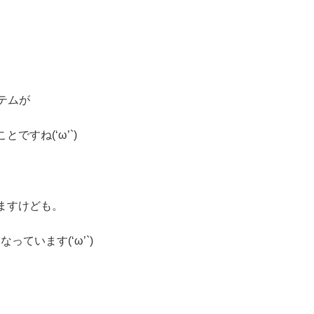
テムが
すね(‘ω’`)
ますけども。
ています(‘ω’`)