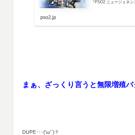
『PSO2 ニュージェネ
pso2.jp
まぁ、ざっくり言うと無限増殖バグで
DUPE･･･(‘ω’`)？