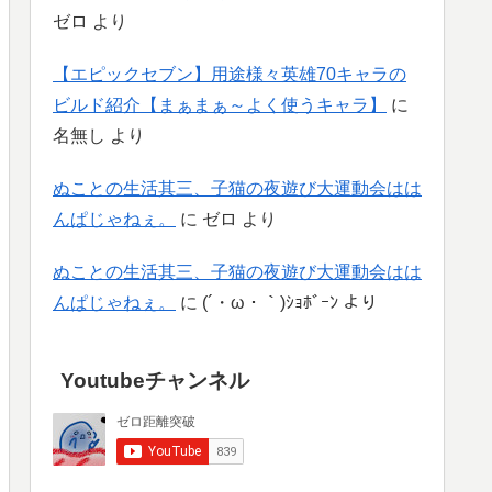
ゼロ
より
【エピックセブン】用途様々英雄70キャラの
ビルド紹介【まぁまぁ～よく使うキャラ】
に
名無し
より
ぬことの生活其三、子猫の夜遊び大運動会はは
んぱじゃねぇ。
に
ゼロ
より
ぬことの生活其三、子猫の夜遊び大運動会はは
んぱじゃねぇ。
に
(´・ω・｀)ｼｮﾎﾞｰﾝ
より
Youtubeチャンネル