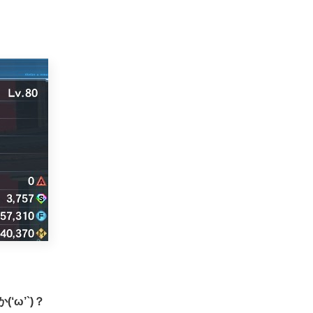
ω’`)？