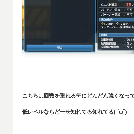
こちらは回数を重ねる毎にどんどん強くなっ
低レベルならどーせ知れてる知れてる( ˘ω˘)