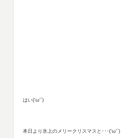
はい(‘ω’`)
本日より氷上のメリークリスマスと･･･(‘ω’`)