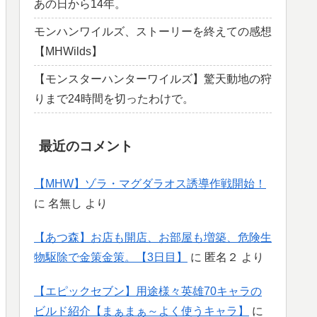
あの日から14年。
モンハンワイルズ、ストーリーを終えての感想
【MHWilds】
【モンスターハンターワイルズ】驚天動地の狩
りまで24時間を切ったわけで。
最近のコメント
【MHW】ゾラ・マグダラオス誘導作戦開始！
に
名無し
より
【あつ森】お店も開店、お部屋も増築、危険生
物駆除で金策金策。【3日目】
に
匿名２
より
【エピックセブン】用途様々英雄70キャラの
ビルド紹介【まぁまぁ～よく使うキャラ】
に