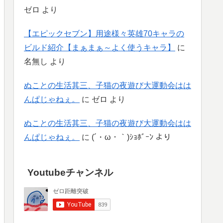
ゼロ
より
【エピックセブン】用途様々英雄70キャラの
ビルド紹介【まぁまぁ～よく使うキャラ】
に
名無し
より
ぬことの生活其三、子猫の夜遊び大運動会はは
んぱじゃねぇ。
に
ゼロ
より
ぬことの生活其三、子猫の夜遊び大運動会はは
んぱじゃねぇ。
に
(´・ω・｀)ｼｮﾎﾞｰﾝ
より
Youtubeチャンネル