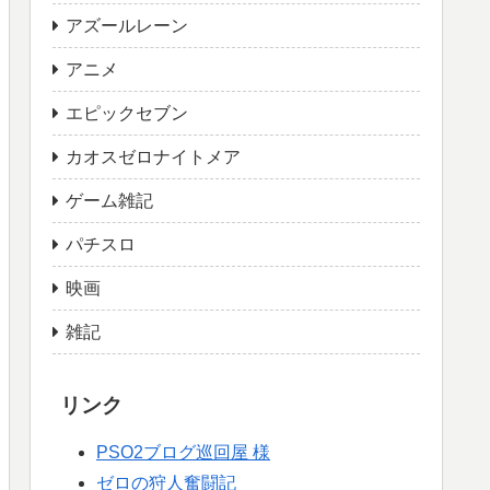
アズールレーン
アニメ
エピックセブン
カオスゼロナイトメア
ゲーム雑記
パチスロ
映画
雑記
リンク
PSO2ブログ巡回屋 様
ゼロの狩人奮闘記