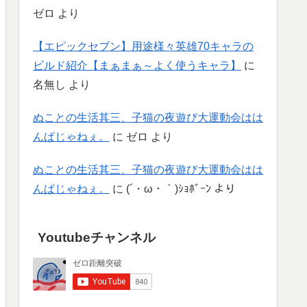
ゼロ
より
【エピックセブン】用途様々英雄70キャラの
ビルド紹介【まぁまぁ～よく使うキャラ】
に
名無し
より
ぬことの生活其三、子猫の夜遊び大運動会はは
んぱじゃねぇ。
に
ゼロ
より
ぬことの生活其三、子猫の夜遊び大運動会はは
んぱじゃねぇ。
に
(´・ω・｀)ｼｮﾎﾞｰﾝ
より
Youtubeチャンネル