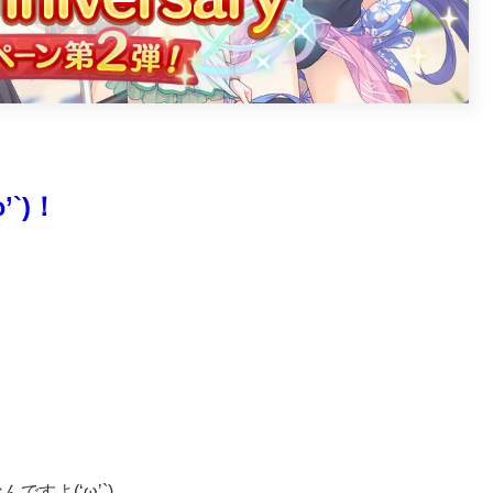
`)！
すよ(‘ω’`)