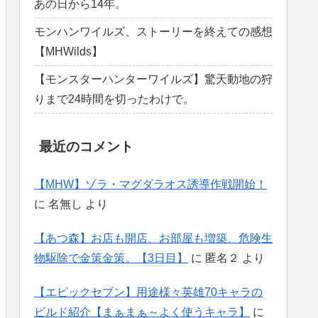
あの日から14年。
モンハンワイルズ、ストーリーを終えての感想
【MHWilds】
【モンスターハンターワイルズ】驚天動地の狩
りまで24時間を切ったわけで。
最近のコメント
【MHW】ゾラ・マグダラオス誘導作戦開始！
に
名無し
より
【あつ森】お店も開店、お部屋も増築、危険生
物駆除で金策金策。【3日目】
に
匿名２
より
【エピックセブン】用途様々英雄70キャラの
ビルド紹介【まぁまぁ～よく使うキャラ】
に