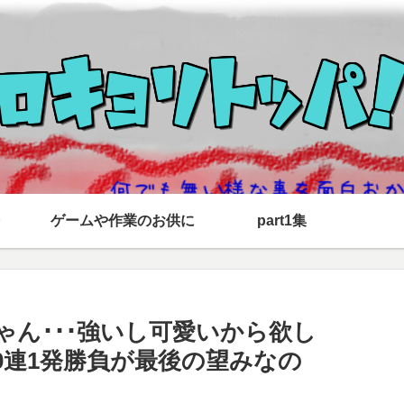
ゲームや作業のお供に
part1集
ゃん･･･強いし可愛いから欲し
y無料10連1発勝負が最後の望みなの