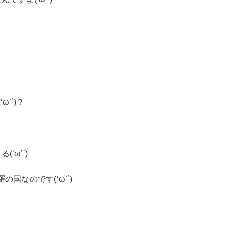
’`)？
ω’`)
なのです(‘ω’`)