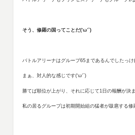
そう、修羅の国ってことだ(‘ω’`)
バトルアリーナはグループ65まであるんでしたっけ(‘ω
まぁ、対人的な感じです(‘ω’`)
勝てば順位が上がり、それに応じて1日の報酬が決まる(‘
私の居るグループは初期開始組の猛者が跋扈する修羅の国