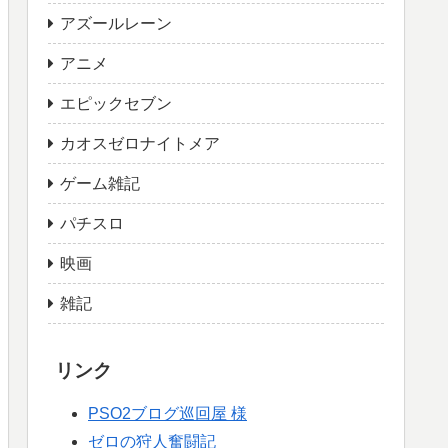
アズールレーン
アニメ
エピックセブン
カオスゼロナイトメア
ゲーム雑記
パチスロ
映画
雑記
リンク
PSO2ブログ巡回屋 様
ゼロの狩人奮闘記