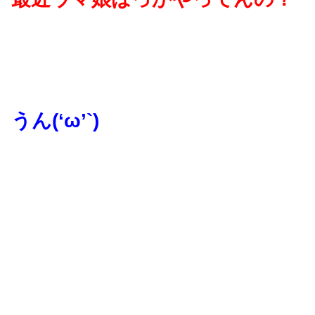
うん(‘ω’`)