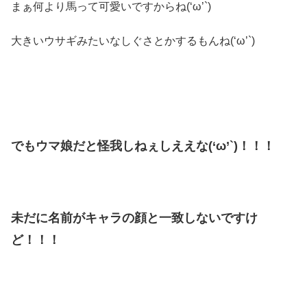
まぁ何より馬って可愛いですからね(‘ω’`)
大きいウサギみたいなしぐさとかするもんね(‘ω’`)
でもウマ娘だと怪我しねぇしええな(‘ω’`)！！！
未だに名前がキャラの顔と一致しないですけ
ど！！！