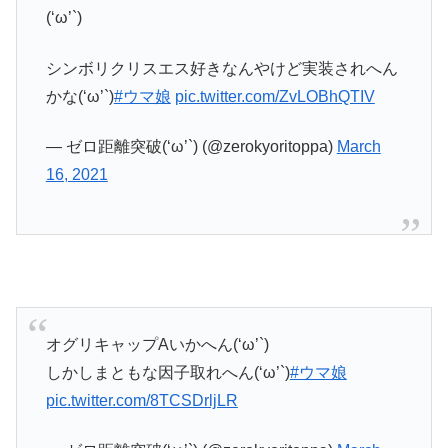
(‘ω’`)
シンボリクリスエス好きなんやけど実装されへん
かな(‘ω’`)
#ウマ娘
pic.twitter.com/ZvLOBhQTIV
— ゼロ距離突破(‘ω’`) (@zerokyoritoppa)
March
16, 2021
オグリキャップAいかへん(‘ω’`)
しかしまともな因子取れへん(‘ω’`)
#ウマ娘
pic.twitter.com/8TCSDrljLR