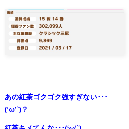
あの紅茶ゴクゴク強すぎない･･･
(‘ω’`)？
紅茶キメてんな･･･(‘ω’`)