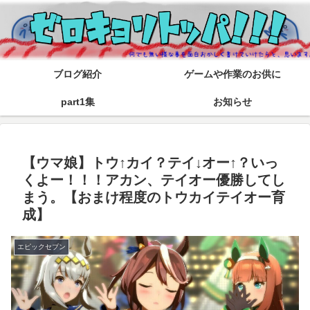
ブログ紹介
ゲームや作業のお供に
part1集
お知らせ
【ウマ娘】トウ↑カイ？テイ↓オー↑？いっ
くよー！！！アカン、テイオー優勝してし
まう。【おまけ程度のトウカイテイオー育
成】
エピックセブン