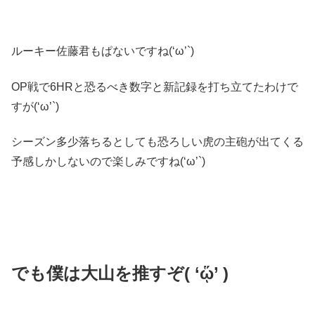
ルーキー佐藤君もぱないですね(‘ω’`)
OP戦で6HRと恐るべき数字と新記録を打ち立てたわけで
すが(‘ω’`)
シーズン多少落ちるとしても恐ろしい虎の主砲が出てくる
予感しかしないので楽しみですね(‘ω’`)
でも僕は大山を推すぞ( ‘ᾥ’ )