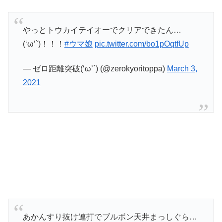
やっとトウカイテイオーでクリアできたん…
(‘ω’`)！！！
#ウマ娘
pic.twitter.com/bo1pOqtfUp
— ゼロ距離突破(‘ω’`) (@zerokyoritoppa)
March 3,
2021
あかんすり抜け連打でブルボン天井まっしぐら…