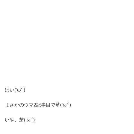
はい(‘ω’`)
まさかのウマ2記事目で草(‘ω’`)
いや、芝(‘ω’`)