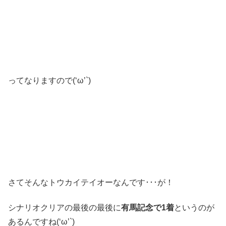
ってなりますので(‘ω’`)
さてそんなトウカイテイオーなんです･･･が！
シナリオクリアの最後の最後に
有馬記念で1着
というのが
あるんですね(‘ω’`)