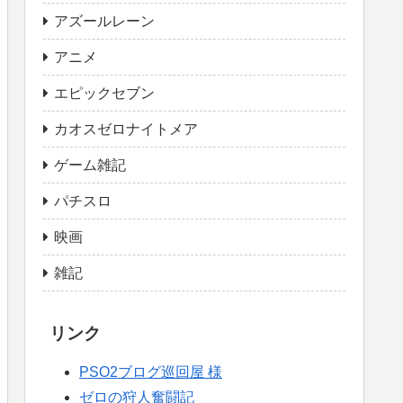
アズールレーン
アニメ
エピックセブン
カオスゼロナイトメア
ゲーム雑記
パチスロ
映画
雑記
リンク
PSO2ブログ巡回屋 様
ゼロの狩人奮闘記