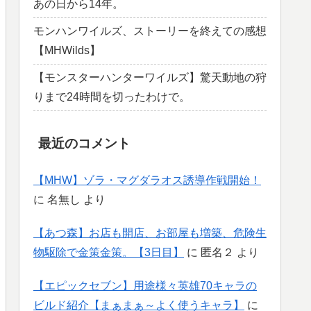
あの日から14年。
モンハンワイルズ、ストーリーを終えての感想
【MHWilds】
【モンスターハンターワイルズ】驚天動地の狩
りまで24時間を切ったわけで。
最近のコメント
【MHW】ゾラ・マグダラオス誘導作戦開始！
に
名無し
より
【あつ森】お店も開店、お部屋も増築、危険生
物駆除で金策金策。【3日目】
に
匿名２
より
【エピックセブン】用途様々英雄70キャラの
ビルド紹介【まぁまぁ～よく使うキャラ】
に