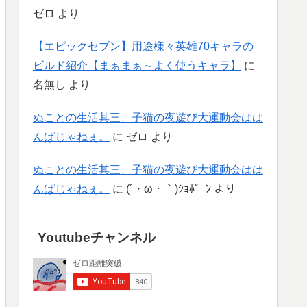
ゼロ
より
【エピックセブン】用途様々英雄70キャラの
ビルド紹介【まぁまぁ～よく使うキャラ】
に
名無し
より
ぬことの生活其三、子猫の夜遊び大運動会はは
んぱじゃねぇ。
に
ゼロ
より
ぬことの生活其三、子猫の夜遊び大運動会はは
んぱじゃねぇ。
に
(´・ω・｀)ｼｮﾎﾞｰﾝ
より
Youtubeチャンネル