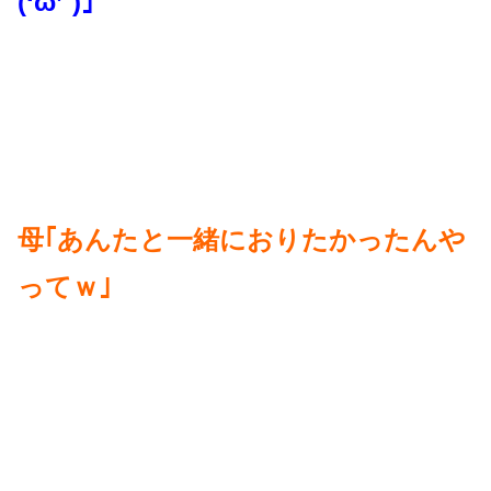
(‘ω’`)｣
母｢あんたと一緒におりたかったんや
ってｗ｣