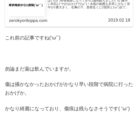
はい('ω'`)帯状疱疹になってから1週間経ちました( ˘ω˘)素早
い対応(ドヤ)のおかげで('ω'`)！水疱の範囲も非常に少なく背
中が1番大きく、右胸の下、肋骨近くに2箇所と('ω'`)全てあ
わせてもiPhone seほどのサイズにもなり...
2019.02.18
zerokyoritoppa.com
これ前の記事ですね(‘ω’`)
勿論まだ薬は飲んでいますが。
傷は掻かなかったおかげがかなり早い段階で病院に行った
おかげか。
かなり綺麗になっており、傷痕は残らなさそうです( ˘ω˘)