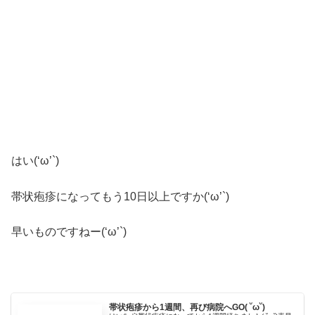
はい(‘ω’`)
帯状疱疹になってもう10日以上ですか(‘ω’`)
早いものですねー(‘ω’`)
帯状疱疹から1週間、再び病院へGO( ˘ω˘)