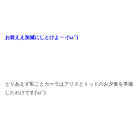
お前ええ加減にしとけよ･･･(‘ω’`)
とりあえず私ことカーラはアリスとトッドのお夕食を準備
したわけです(‘ω’`)