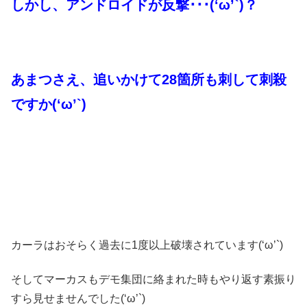
しかし、アンドロイドが反撃･･･(‘ω’`)？
あまつさえ、追いかけて28箇所も刺して刺殺
ですか(‘ω’`)
カーラはおそらく過去に1度以上破壊されています(‘ω’`)
そしてマーカスもデモ集団に絡まれた時もやり返す素振り
すら見せませんでした(‘ω’`)