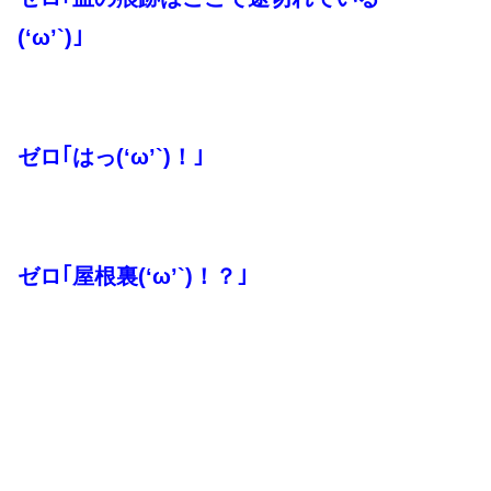
(‘ω’`)｣
ゼロ｢はっ(‘ω’`)！｣
ゼロ｢屋根裏(‘ω’`)！？｣