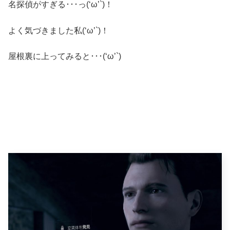
名探偵がすぎる･･･っ(‘ω’`)！
よく気づきました私(‘ω’`)！
屋根裏に上ってみると･･･(‘ω’`)