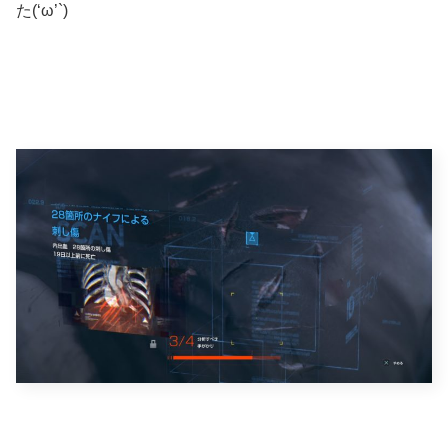
た(‘ω’`)