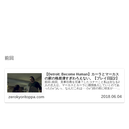
前回
【Detroit: Become Human】カーラとマーカス
の家の格差凄すぎわろえない。【プレイ日記2】
前回↓前回、見事任務を完遂？したコナーこと私は次なる2
人の主人公。マーカスとカーラに感情移入していくのであ
った('ω'`)んっ、なんだこれは･･･('ω'`)目の前に幼女が･･･
('ω'`)視点だけぐるぐると動かせますが･･･。周りを観察し...
2018.06.04
zerokyoritoppa.com