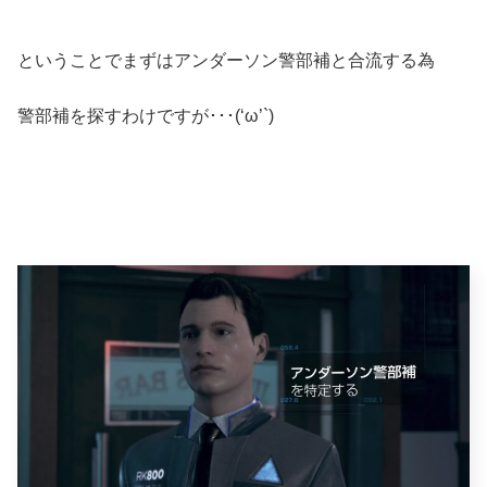
ということでまずはアンダーソン警部補と合流する為
警部補を探すわけですが･･･(‘ω’`)