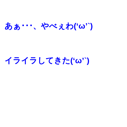
あぁ･･･、やべぇわ(‘ω’`)
イライラしてきた(‘ω’`)