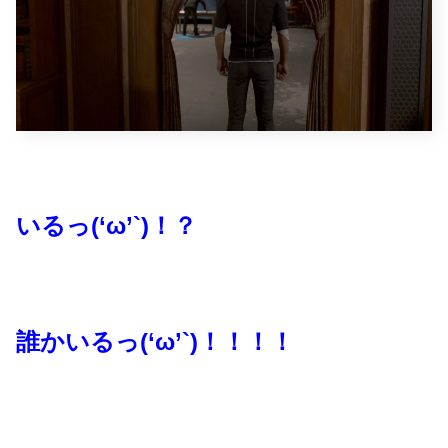
いるっ(‘ω’`)！？
誰かいるっ(‘ω’`)！！！！