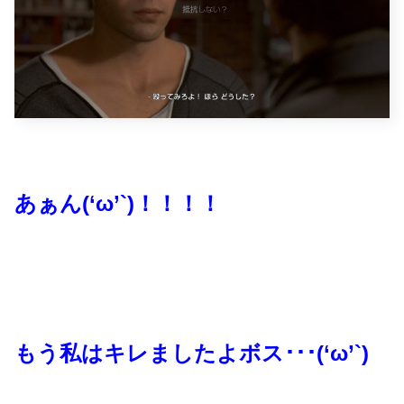
あぁん(‘ω’`)！！！！
もう私はキレましたよボス･･･(‘ω’`)