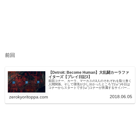
前回
【Detroit: Become Human】大乱闘カーラファ
イターズ【プレイ日記3】
前回コナー、カーラ、マーカスの3人のそれぞれを取り巻く
人間関係。そして環境が少し分かったところで('ω'`)今日は
コナーからスタートです('ω'`)コナーが所属するサイバーラ
イフよりアンダーソン警部補と協力して事件の調査に当た
れとのこと･･...
2018.06.05
zerokyoritoppa.com