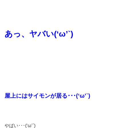
あっ、ヤバい(‘ω’`)
屋上にはサイモンが居る･･･(‘ω’`)
やばい･･･(‘ω’`)