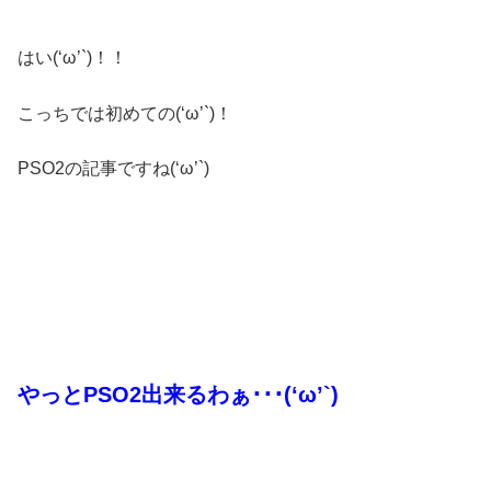
はい(‘ω’`)！！
こっちでは初めての(‘ω’`)！
PSO2の記事ですね(‘ω’`)
やっとPSO2出来るわぁ･･･(‘ω’`)