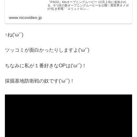
『PSO2』6thオープニングムービー 12月上旬に追加され
る、6つ目の新オープニングムービーを公開！異世界オメガ
の“紅き邪竜”「エリュトロン...
www.nicovideo.jp
↑ね(‘ω’`)
ツッコミが面白かったりしますよ(‘ω’`)
ちなみに私が１番好きなOPは(‘ω’`)！
採掘基地防衛戦の奴です(‘ω’`)！