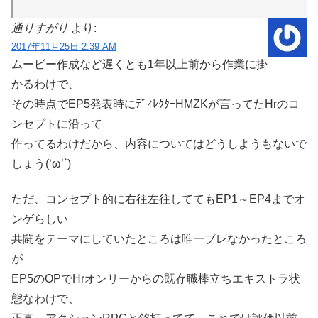
通りすがり
より:
2017年11月25日 2:39 AM
ムービー作成など遅くとも1年以上前から作業に掛
かるわけで、
その時点でEP5発表時にﾃﾞｨﾚｸﾀｰHMZKが言ってたHrのコ
ンセプトに沿って
作ってるわけだから、内容についてはどうしようもないで
しょう(‘ω’`)
ただ、コンセプト的に右往左往しててもEP1～EP4までオ
ンゲらしい
共闘をテーマにしていたところは唯一ブレなかったところ
が
EP5のOPでHrオンリーからの既存職棒立ちエキストラ状
態なわけで、