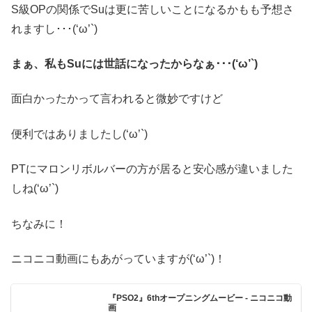
S級OPの関係でSuは更に苦しいことになるかもも予想さ
れますし･･･(‘ω’`)
まぁ、私もSuには世話になったからなぁ･･･(‘ω’`)
面白かったかって言われると微妙ですけど
便利ではありましたし(‘ω’`)
PTにマロンリボルバーの方が居ると安心感が違いました
しね(‘ω’`)
ちなみに！
ニコニコ動画にもあがっていますが(‘ω’`)！
『PSO2』6thオープニングムービー - ニコニコ動
画