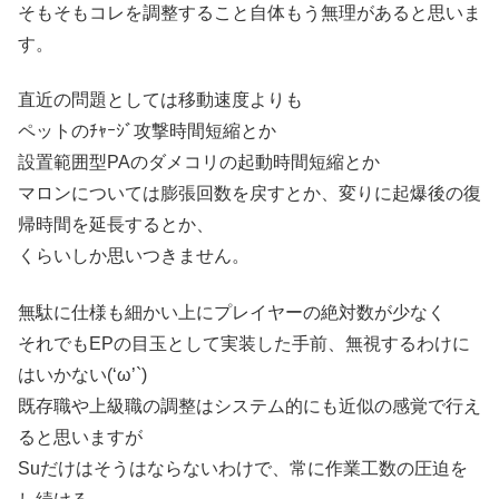
そもそもコレを調整すること自体もう無理があると思いま
す。
直近の問題としては移動速度よりも
ペットのﾁｬｰｼﾞ攻撃時間短縮とか
設置範囲型PAのダメコリの起動時間短縮とか
マロンについては膨張回数を戻すとか、変りに起爆後の復
帰時間を延長するとか、
くらいしか思いつきません。
無駄に仕様も細かい上にプレイヤーの絶対数が少なく
それでもEPの目玉として実装した手前、無視するわけに
はいかない(‘ω’`)
既存職や上級職の調整はシステム的にも近似の感覚で行え
ると思いますが
Suだけはそうはならないわけで、常に作業工数の圧迫を