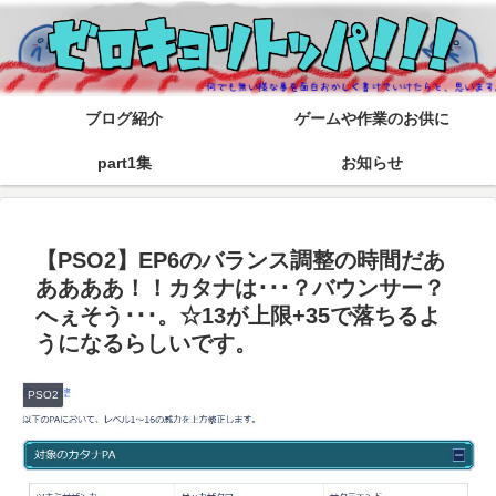
ブログ紹介
ゲームや作業のお供に
part1集
お知らせ
【PSO2】EP6のバランス調整の時間だあ
ああああ！！カタナは･･･？バウンサー？
へぇそう･･･。☆13が上限+35で落ちるよ
うになるらしいです。
PSO2