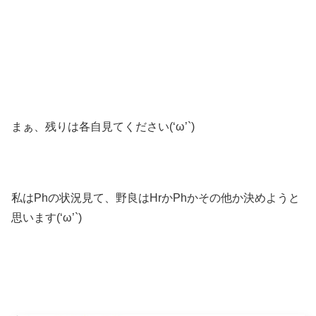
まぁ、残りは各自見てください(‘ω’`)
私はPhの状況見て、野良はHrかPhかその他か決めようと
思います(‘ω’`)