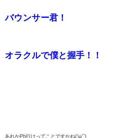
バウンサー君！
オラクルで僕と握手！！
あれかPh行けってことですかね(‘ω’`)