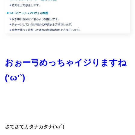
おぉー弓めっちゃイジりますね
(‘ω’`)
さてさてカタナカタナ(‘ω’`)