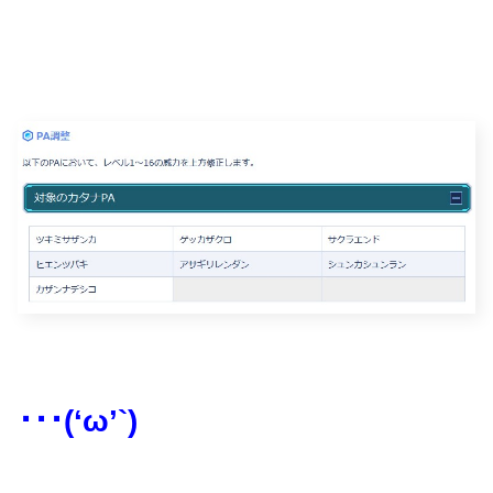
･･･(‘ω’`)