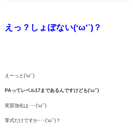
えっ？しょぼない(‘ω’`)？
えーっと(‘ω’`)
PAってレベル17まであるんですけども(‘ω’`)
実質強化は･･･(‘ω’`)
零式だけですか･･･(‘ω’`)？