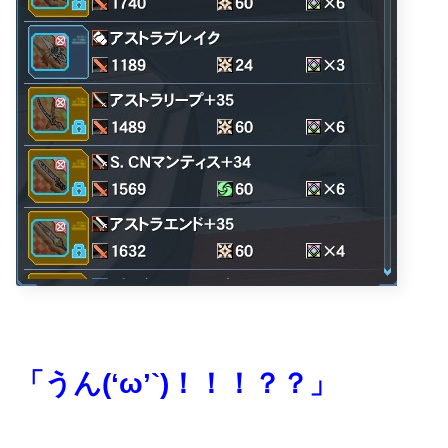
「うん(‘ω’`)！！！？？」