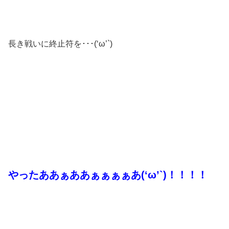
長き戦いに終止符を･･･(‘ω’`)
やったああぁああぁぁぁぁあ(‘ω’`)！！！！