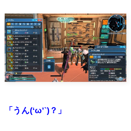
「うん(‘ω’`)？」