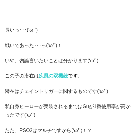
長いっ･･･(‘ω’`)
戦いであった･･･っ(‘ω’`)！
いや、勿論言いたいことは分かります(‘ω’`)
この子の潜在は
疾風の双機銃
です。
潜在はチェイントリガーに関するものです(‘ω’`)
私自身ヒーローが実装されるまではGuが1番使用率が高か
ったです(‘ω’`)
ただ、PSO2はマルチですから(‘ω’`)！？