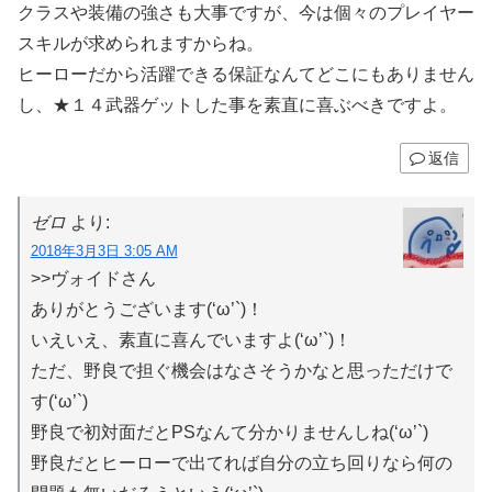
クラスや装備の強さも大事ですが、今は個々のプレイヤー
スキルが求められますからね。
ヒーローだから活躍できる保証なんてどこにもありません
し、★１４武器ゲットした事を素直に喜ぶべきですよ。
返信
ゼロ
より:
2018年3月3日 3:05 AM
>>ヴォイドさん
ありがとうございます(‘ω’`)！
いえいえ、素直に喜んでいますよ(‘ω’`)！
ただ、野良で担ぐ機会はなさそうかなと思っただけで
す(‘ω’`)
野良で初対面だとPSなんて分かりませんしね(‘ω’`)
野良だとヒーローで出てれば自分の立ち回りなら何の