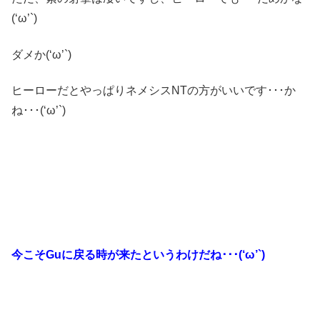
(‘ω’`)
ダメか(‘ω’`)
ヒーローだとやっぱりネメシスNTの方がいいです･･･か
ね･･･(‘ω’`)
今こそGuに戻る時が来たというわけだね･･･(‘ω’`)