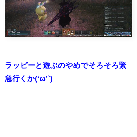
ラッピーと遊ぶのやめでそろそろ緊
急行くか(‘ω’`)