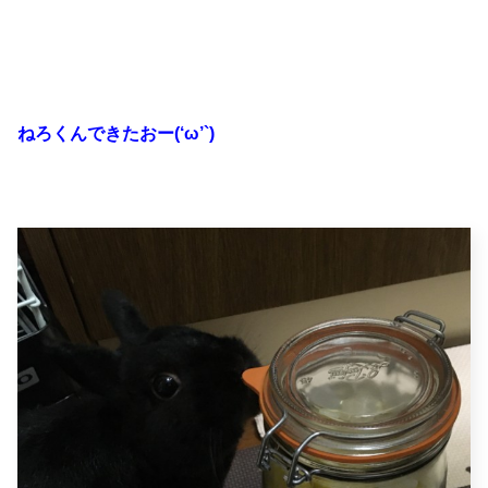
ねろくんできたおー(‘ω’`)