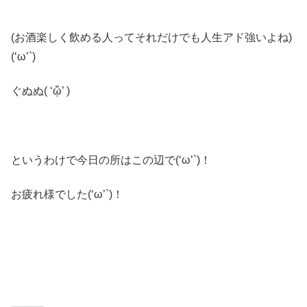
(お酒楽しく飲める人ってそれだけでも人生アド強いよね)
(‘ω’`)
ぐぬぬ( ‘ᾥ’ )
というわけで今日の所はこの辺で(‘ω’`)！
お疲れ様でした(‘ω’`)！