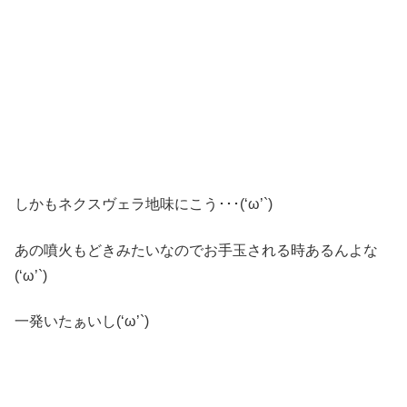
しかもネクスヴェラ地味にこう･･･(‘ω’`)
あの噴火もどきみたいなのでお手玉される時あるんよな
(‘ω’`)
一発いたぁいし(‘ω’`)