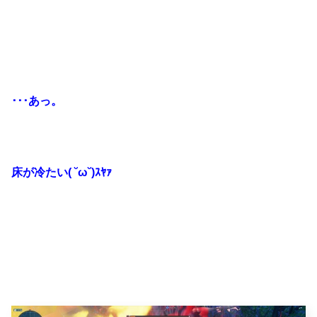
･･･あっ。
床が冷たい( ˘ω˘)ｽﾔｧ