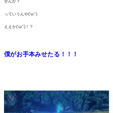
せんか？
っていうんや(‘ω’`)
ええか(‘ω’`)！？
僕がお手本みせたる！！！