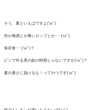
そう、夏といえばですよ(‘ω’`)
何か梅酒とか梅シロップとか･･･(‘ω’`)
保存食･･･(‘ω’`)？
ビンで作る系の奴の時期じゃないですか(‘ω’`)？
夏の暑さに負けるな！ってやつです(‘ω’`)
何でもレモンが届いたみたいで(‘ω’`)