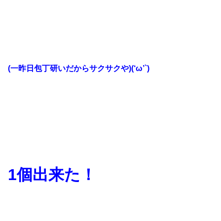
(一昨日包丁研いだからサクサクや)(‘ω’`)
1個出来た！