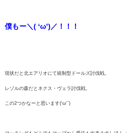
僕もー＼( ‘ω’)／！！！
現状だと北エアリオにて統制型ドールズ討伐戦。
レゾルの森だとネクス・ヴェラ討伐戦。
この2つかなーと思います(‘ω’`)