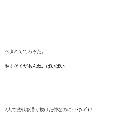
ヘタれててわろた。
やくそくだもんね、ばいばい。
2人で激戦を潜り抜けた仲なのに･･･(‘ω’`)！