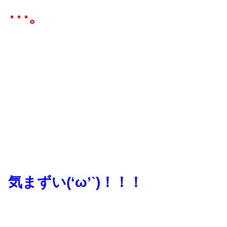
･･･。
気まずい(‘ω’`)！！！