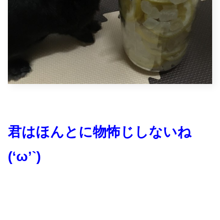
君はほんとに物怖じしないね
(‘ω’`)