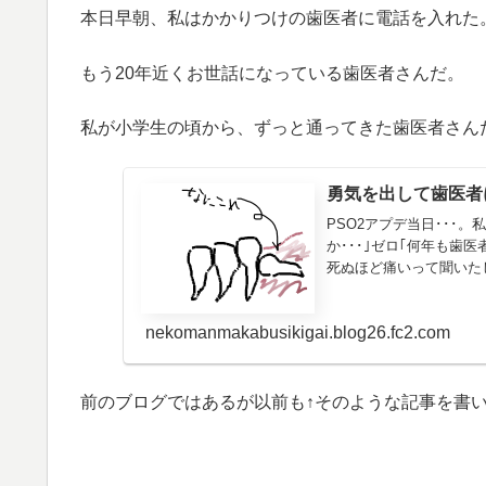
本日早朝、私はかかりつけの歯医者に電話を入れた
もう20年近くお世話になっている歯医者さんだ。
私が小学生の頃から、ずっと通ってきた歯医者さんだ
勇気を出して歯医者
PSO2アプデ当日･･･
か･･･｣ゼロ｢何年も歯
死ぬほど痛いって聞いたし
nekomanmakabusikigai.blog26.fc2.com
前のブログではあるが以前も↑そのような記事を書