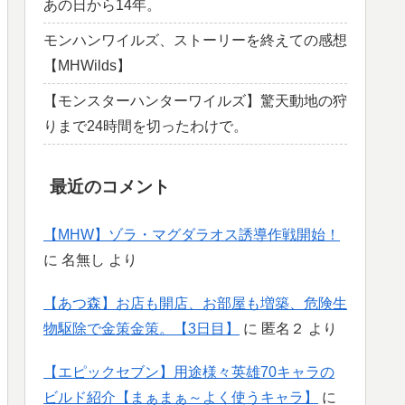
あの日から14年。
モンハンワイルズ、ストーリーを終えての感想
【MHWilds】
【モンスターハンターワイルズ】驚天動地の狩
りまで24時間を切ったわけで。
最近のコメント
【MHW】ゾラ・マグダラオス誘導作戦開始！
に
名無し
より
【あつ森】お店も開店、お部屋も増築、危険生
物駆除で金策金策。【3日目】
に
匿名２
より
【エピックセブン】用途様々英雄70キャラの
ビルド紹介【まぁまぁ～よく使うキャラ】
に