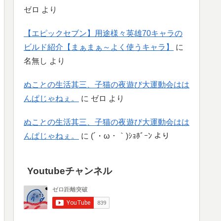
ゼロ
より
【エピックセブン】用途様々英雄70キャラの
ビルド紹介【まぁまぁ～よく使うキャラ】
に
名無し
より
ぬことの生活其三、子猫の夜遊び大運動会はは
んぱじゃねぇ。
に
ゼロ
より
ぬことの生活其三、子猫の夜遊び大運動会はは
んぱじゃねぇ。
に
(´・ω・｀)ｼｮﾎﾞｰﾝ
より
Youtubeチャンネル