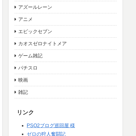
アズールレーン
アニメ
エピックセブン
カオスゼロナイトメア
ゲーム雑記
パチスロ
映画
雑記
リンク
PSO2ブログ巡回屋 様
ゼロの狩人奮闘記